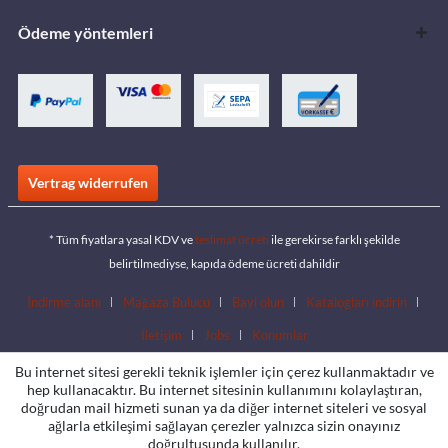
Ödeme yöntemleri
Vertrag widerrufen
* Tüm fiyatlara yasal KDV ve
teslimat ücreti
ile gerekirse farklı şekilde
belirtilmediyse, kapıda ödeme ücreti dahildir
İndirme alanı
Mağaza Bulucu
Bayi olun
Katalogları indirin
İletişim
Jobs
Konumlar
Bu internet sitesi gerekli teknik işlemler için çerez kullanmaktadır ve
hep kullanacaktır. Bu internet sitesinin kullanımını kolaylaştıran,
doğrudan mail hizmeti sunan ya da diğer internet siteleri ve sosyal
ağlarla etkileşimi sağlayan çerezler yalnızca sizin onayınız
doğrultusunda kullanılır.