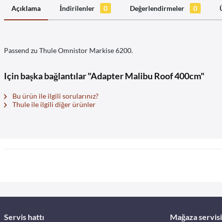
Açıklama
İndirilenler
0
Değerlendirmeler
0
Passend zu Thule Omnistor Markise 6200.
Için başka bağlantılar "Adapter Malibu Roof 400cm"
Bu ürün ile ilgili sorularınız?
Thule ile ilgili diğer ürünler
Servis hattı
Mağaza servisi