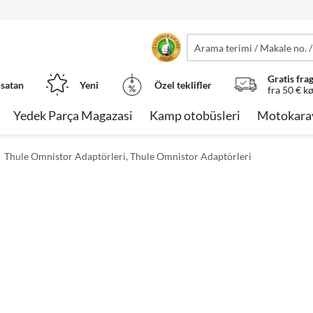
Gratis fra
 satan
Yeni
Özel teklifler
fra 50 € k
Yedek Parça Magazasi
Kamp otobüsleri
Motokara
Thule Omnistor Adaptörleri, Thule Omnistor Adaptörleri