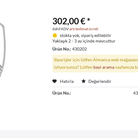
302,00 € *
dahil KDV
artı teslimat ücreti
stokta yok, sipariş edilebilir
Yaklaşık 2 - 3 ay içinde mevcuttur
Ürün No.:
430202
Siparişler için lütfen Almanca web mağazasın
istiyorsunuz? Lütfen
bayi arama
sayfamıza b
Hatırla
Değerlendir
Ürün No.:
4