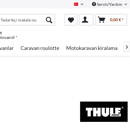
Servis/Yardım
Turkish
0,00 € *
gt
øbsværdi *
vanlar
Caravan roulotte
Motokaravan kiralama
Ma
