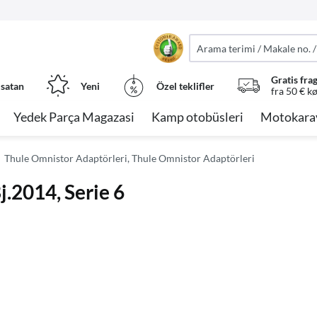
Gratis fra
 satan
Yeni
Özel teklifler
fra 50 € k
Yedek Parça Magazasi
Kamp otobüsleri
Motokara
Thule Omnistor Adaptörleri, Thule Omnistor Adaptörleri
.2014, Serie 6