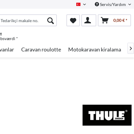
Servis/Yardım
Turkish
0,00 € *
gt
øbsværdi *
vanlar
Caravan roulotte
Motokaravan kiralama
Ma
