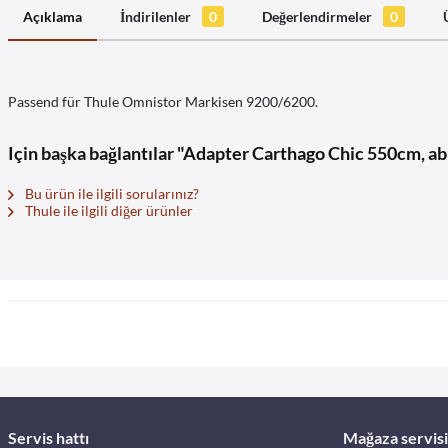
Açıklama
İndirilenler
0
Değerlendirmeler
0
Passend für Thule Omnistor Markisen 9200/6200.
Için başka bağlantılar "Adapter Carthago Chic 550cm, ab 
Bu ürün ile ilgili sorularınız?
Thule ile ilgili diğer ürünler
Servis hattı
Mağaza servisi