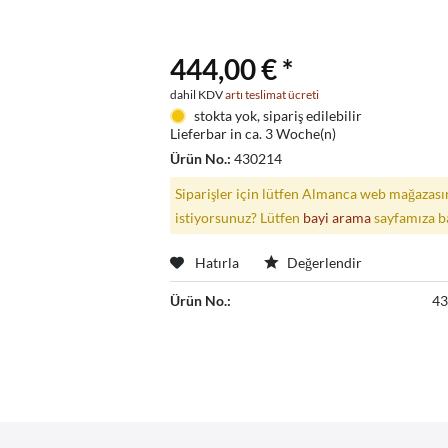
444,00 € *
dahil KDV
artı teslimat ücreti
stokta yok, sipariş edilebilir
Lieferbar in ca. 3 Woche(n)
Ürün No.:
430214
Siparişler için lütfen Almanca web mağazasın
istiyorsunuz? Lütfen
bayi arama
sayfamıza b
Hatırla
Değerlendir
Ürün No.:
4