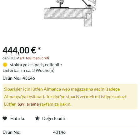
444,00 € *
dahil KDV
artı teslimat ücreti
stokta yok, sipariş edilebilir
Lieferbar in ca. 3 Woche(n)
Ürün No.:
43146
Siparişler için lütfen Almanca web mağazasına geçin (sadece
Almanya'ya teslimat). Türkiye'ye sipariş vermek mi istiyorsunuz?
Lütfen
bayi arama
sayfamıza bakın.
Hatırla
Değerlendir
Ürün No.:
43146