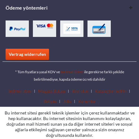
Ödeme yöntemleri
Vertrag widerrufen
* Tüm fiyatlara yasal KDV ve
teslimat ücreti
ile gerekirse farklı şekilde
belirtilmediyse, kapıda ödeme ücreti dahildir
İndirme alanı
Mağaza Bulucu
Bayi olun
Katalogları indirin
İletişim
Jobs
Konumlar
Bu internet sitesi gerekli teknik işlemler için çerez kullanmaktadır ve
hep kullanacaktır. Bu internet sitesinin kullanımını kolaylaştıran,
doğrudan mail hizmeti sunan ya da diğer internet siteleri ve sosyal
ağlarla etkileşimi sağlayan çerezler yalnızca sizin onayınız
doğrultusunda kullanılır.