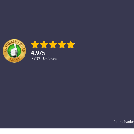
4.9
/
5
7733
reviews
* Tüm fiyatla