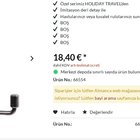
Özel serimiz HOLIDAY TRAVEL'den
İmitasyon deri detay ile
Havlularınızı veya tuvalet rulolarınızı su
BOŞ
BOŞ
BOŞ
BOŞ
18,40 € *
dahil KDV
artı teslimat ücreti
Merkezi depoda sınırlı sayıda ürün bulunu
Ürün No.:
66554
Siparişler için lütfen Almanca web mağazasın
istiyorsunuz? Lütfen
bayi arama
sayfamıza b
Hatırla
Değerlendir
Ürün No.:
6