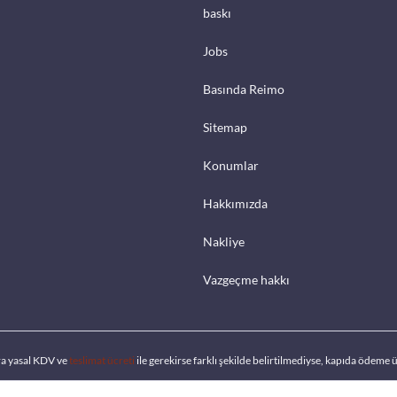
baskı
Jobs
Basında Reimo
Sitemap
Konumlar
Hakkımızda
Nakliye
Vazgeçme hakkı
ra yasal KDV ve
teslimat ücreti
ile gerekirse farklı şekilde belirtilmediyse, kapıda ödeme ü