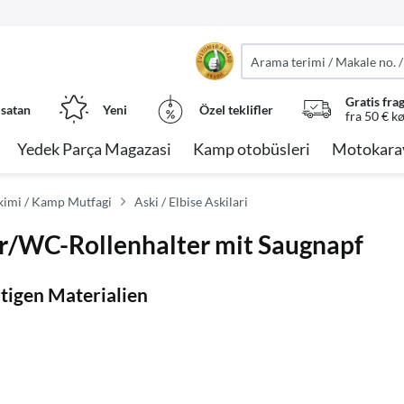
Gratis fra
 satan
Yeni
Özel teklifler
fra 50 € k
Yedek Parça Magazasi
Kamp otobüsleri
Motokara
imi / Kamp Mutfagi
Aski / Elbise Askilari
/WC-Rollenhalter mit Saugnapf
tigen Materialien