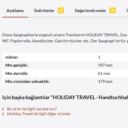
Açıklama
İndirilenler
0
Değerlendirmeler
0
Diese Saugnapfserie ergänzt unsere Trendserie HOLIDAY TRAVEL. Das De
WC-Papierrolle, Handtücher, Geschirrtücher, etc. Der Saugnapf ist für g
miktar:
1
Mm genişlik:
197 mm
Mm derinlik:
61 mm
Mm cinsinden yükseklik:
179 mm
Için başka bağlantılar "HOLIDAY TRAVEL - Handtuchha
Bu ürün ile ilgili sorularınız?
Holiday Travel ile ilgili diğer ürünler