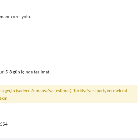
nmanın özel yolu
r. 5-8 gün içinde teslimat.
a geçin (sadece Almanya'ya teslimat). Türkiye'ye sipariş vermek mi
akın.
6554