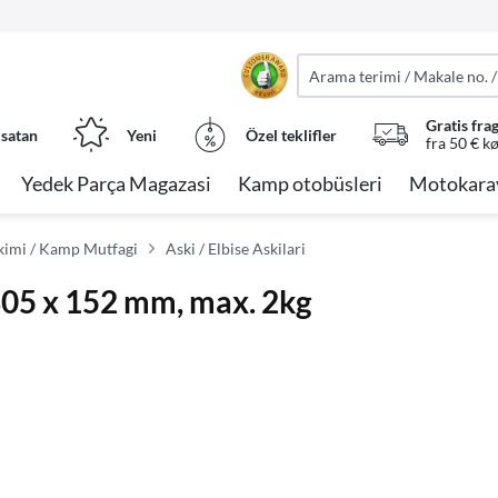
Gratis fra
 satan
Yeni
Özel teklifler
fra 50 € k
Yedek Parça Magazasi
Kamp otobüsleri
Motokara
imi / Kamp Mutfagi
Aski / Elbise Askilari
05 x 152 mm, max. 2kg