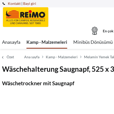
Kontakt
|
Bayi giri
En çok
Anasayfa
Kamp - Malzemeleri
Minibüs Dönüsümü
Özet
Ana sayfa
Kamp - Malzemeleri
Melamin Yemek Tak
Wäschehalterung Saugnapf, 525 x 3
Wäschetrockner mit Saugnapf