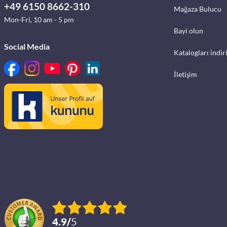
+49 6150 8662-310
Mağaza Bulucu
Mon-Fri, 10 am - 5 pm
Bayi olun
Social Media
Katalogları indir
İletişim
4.9
/
5