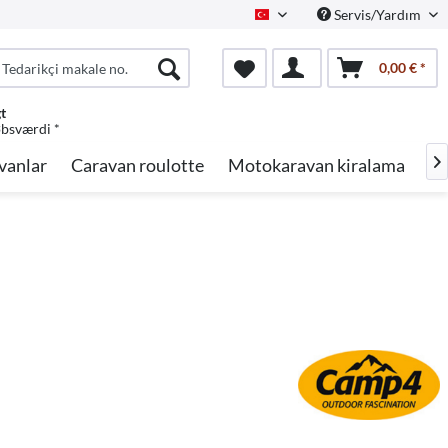
Servis/Yardım
Turkish
0,00 € *
gt
øbsværdi *
vanlar
Caravan roulotte
Motokaravan kiralama
Ma
