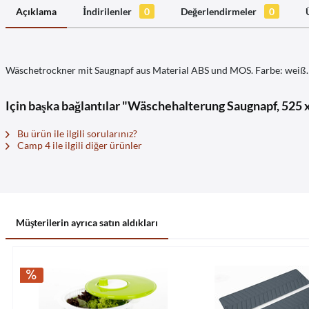
Açıklama
İndirilenler
0
Değerlendirmeler
0
Wäschetrockner mit Saugnapf aus Material ABS und MOS. Farbe: weiß.
Için başka bağlantılar "Wäschehalterung Saugnapf, 525 
Bu ürün ile ilgili sorularınız?
Camp 4 ile ilgili diğer ürünler
Müşterilerin ayrıca satın aldıkları