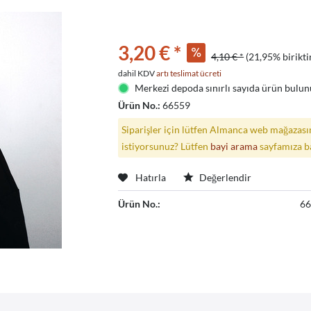
3,20 € *
4,10 € *
(21,95% birikti
dahil KDV
artı teslimat ücreti
Merkezi depoda sınırlı sayıda ürün bulunu
Ürün No.:
66559
Siparişler için lütfen Almanca web mağazasın
istiyorsunuz? Lütfen
bayi arama
sayfamıza b
Hatırla
Değerlendir
Ürün No.:
6