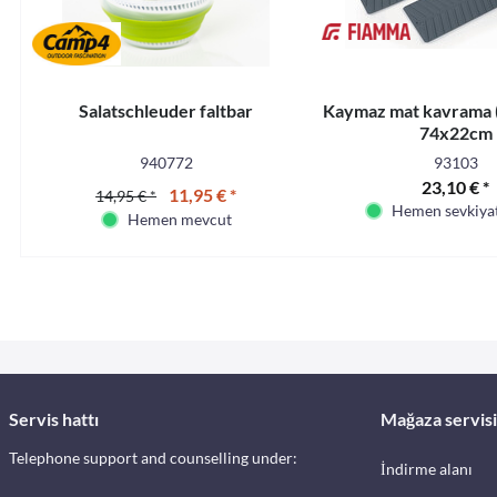
Salatschleuder faltbar
Kaymaz mat kavrama (2
74x22cm
940772
93103
23,10 € *
11,95 € *
14,95 € *
Hemen sevkiyat
Hemen mevcut
Servis hattı
Mağaza servisi
Telephone support and counselling under:
İndirme alanı