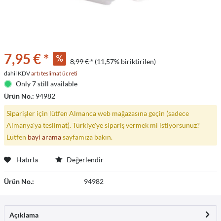
7,95 € *
8,99 € *
(11,57% biriktirilen)
dahil KDV
artı teslimat ücreti
Only 7 still available
Ürün No.:
94982
Siparişler için lütfen Almanca web mağazasına geçin (sadece
Almanya'ya teslimat). Türkiye'ye sipariş vermek mi istiyorsunuz?
Lütfen
bayi arama
sayfamıza bakın.
Hatırla
Değerlendir
Ürün No.:
94982
Açıklama