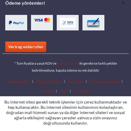
Ödeme yöntemleri
Vertrag widerrufen
* Tüm fiyatlara yasal KDV ve
teslimat ücreti
ile gerekirse farklı şekilde
belirtilmediyse, kapıda ödeme ücreti dahildir
İndirme alanı
Mağaza Bulucu
Bayi olun
Katalogları indirin
İletişim
Jobs
Konumlar
Bu internet sitesi gerekli teknik işlemler için çerez kullanmaktadır ve
hep kullanacaktır. Bu internet sitesinin kullanımını kolaylaştıran,
doğrudan mail hizmeti sunan ya da diğer internet siteleri ve sosyal
ağlarla etkileşimi sağlayan çerezler yalnızca sizin onayınız
doğrultusunda kullanılır.