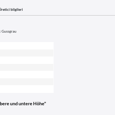
Üretici bilgileri
: Gussgrau
obere und untere Höhe"