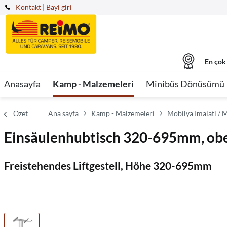
Kontakt
|
Bayi giri
En çok
Anasayfa
Kamp - Malzemeleri
Minibüs Dönüsümü
Özet
Ana sayfa
Kamp - Malzemeleri
Mobilya Imalati / 
Einsäulenhubtisch 320-695mm, ob
Freistehendes Liftgestell, Höhe 320-695mm