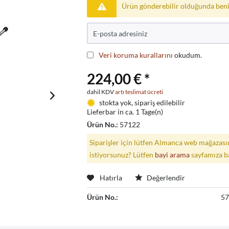
Ürün gönderebilir olduğunda beni
Veri koruma kurallarını
okudum.
224,00 € *
dahil KDV
artı teslimat ücreti
stokta yok, sipariş edilebilir
Lieferbar in ca. 1 Tage(n)
Ürün No.:
57122
Siparişler için lütfen Almanca web mağazasın
istiyorsunuz? Lütfen
bayi arama
sayfamıza b
Hatırla
Değerlendir
Ürün No.:
5