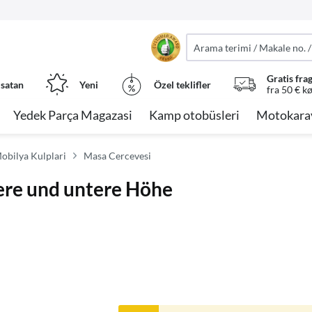
Gratis fra
 satan
Yeni
Özel teklifler
fra 50 € k
Yedek Parça Magazasi
Kamp otobüsleri
Motokara
Mobilya Kulplari
Masa Cercevesi
ere und untere Höhe