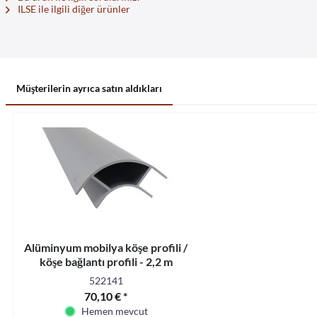
ILSE ile ilgili diğer ürünler
Müşterilerin ayrıca satın aldıkları
Alüminyum mobilya köşe profili /
köşe bağlantı profili - 2,2 m
522141
70,10 € *
Hemen mevcut