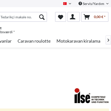
Servis/Yardım
Turkish
0,00 € *
gt
øbsværdi *
vanlar
Caravan roulotte
Motokaravan kiralama
Ma
