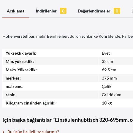
Açıklama
İndirilenler
0
Değerlendirmeler
0
Höhenverstellbar, mehr Beinfreiheit durch schlanke Rohrblende, Farbe
Yükseklik ayarlı:
Evet
Min. yükseklik:
32 cm
Maks. Yükseklik:
69.5 cm
merkez:
375 mm
malzeme:
Çelik
renk:
Gri döküm
Kilogram cinsinden ağırlık:
10 kg
Için başka bağlantılar "Einsäulenhubtisch 320-695mm, 
Bu ürün ile ilgili sorularınız?