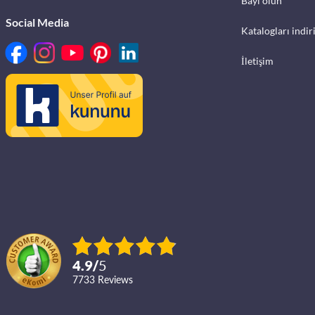
Bayi olun
Social Media
Katalogları indir
İletişim
4.9
/
5
7733
reviews