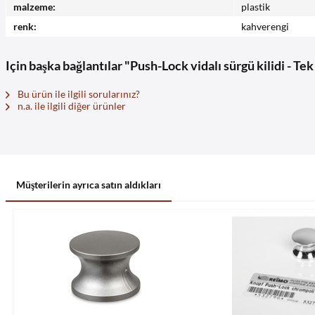
malzeme:
plastik
renk:
kahverengi
Için başka bağlantılar "Push-Lock vidalı sürgü kilidi - Tek 
Bu ürün ile ilgili sorularınız?
n.a. ile ilgili diğer ürünler
Müşterilerin ayrıca satın aldıkları