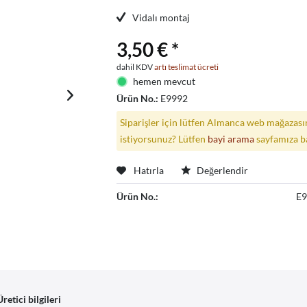
Vidalı montaj
3,50 € *
dahil KDV
artı teslimat ücreti
hemen mevcut
Ürün No.:
E9992
Siparişler için lütfen Almanca web mağazasın
istiyorsunuz? Lütfen
bayi arama
sayfamıza b
Hatırla
Değerlendir
Ürün No.:
E
Üretici bilgileri