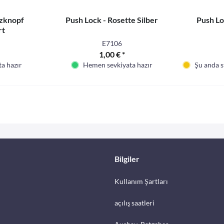
tzknopf
Push Lock - Rosette Silber
Push Lo
rt
E7106
1,00 € *
a hazır
Hemen sevkiyata hazır
Şu anda st
Bilgiler
Kullanım Şartları
açılış saatleri