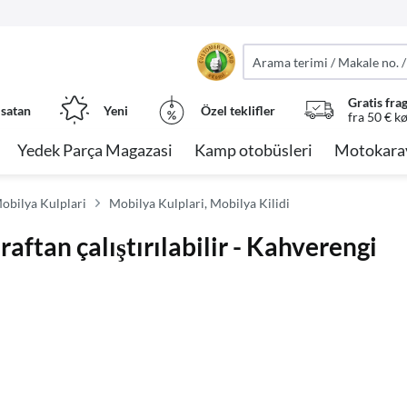
Gratis fra
 satan
Yeni
Özel teklifler
fra 50 € k
Yedek Parça Magazasi
Kamp otobüsleri
Motokara
Mobilya Kulplari
Mobilya Kulplari, Mobilya Kilidi
raftan çalıştırılabilir - Kahverengi