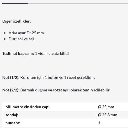
Diğer özellikler:
Arka ayar D: 25 mm
Dur: sol ve sağ
Teslimat kapsamı:
1 vidalı cıvata kilidi
Not (1/2):
Kurulum için 1 buton ve 1 rozet gereklidir.
Not (2/2)
: Basmalı düğme ve rozet ayrı olarak temin edilebilir.
Milimetre cinsinden çap:
Ø 25 mm
sondaj:
Ø 25.8 mm
numara:
1