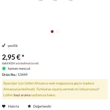
yenilik
2,95 € *
dahil KDV
artı teslimat ücreti
hemen mevcut
Ürün No.:
53449
Siparişler için lütfen Almanca web mağazasına geçin (sadece
Almanya'ya teslimat). Türkiye'ye sipariş vermek mi istiyorsunuz?
Lütfen
bayi arama
sayfamıza bakın.
Hatırla
Değerlendir