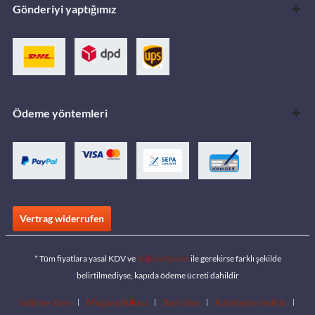
Gönderiyi yaptığımız
Ödeme yöntemleri
Vertrag widerrufen
* Tüm fiyatlara yasal KDV ve
teslimat ücreti
ile gerekirse farklı şekilde
belirtilmediyse, kapıda ödeme ücreti dahildir
İndirme alanı
Mağaza Bulucu
Bayi olun
Katalogları indirin