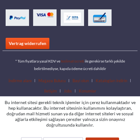
Vertrag widerrufen
* Tüm fiyatlara yasal KDV ve
teslimat ücreti
ile gerekirse farklı şekilde
belirtilmediyse, kapıda ödeme ücreti dahildir
İndirme alanı
Mağaza Bulucu
Bayi olun
Katalogları indirin
İletişim
Jobs
Konumlar
Bu internet sitesi gerekli teknik işlemler için çerez kullanmaktadır ve
hep kullanacaktır. Bu internet sitesinin kullanımını kolaylaştıran,
doğrudan mail hizmeti sunan ya da diğer internet siteleri ve sosyal
ağlarla etkileşimi sağlayan çerezler yalnızca sizin onayınız
doğrultusunda kullanılır.