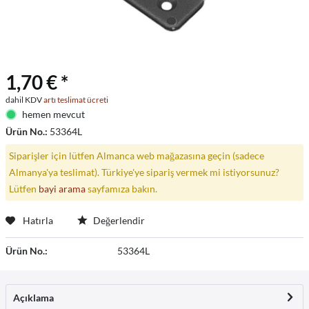
1,70 € *
dahil KDV
artı teslimat ücreti
hemen mevcut
Ürün No.:
53364L
Siparişler için lütfen Almanca web mağazasına geçin (sadece
Almanya'ya teslimat). Türkiye'ye sipariş vermek mi istiyorsunuz?
Lütfen
bayi arama
sayfamıza bakın.
Hatırla
Değerlendir
Ürün No.:
53364L
Açıklama