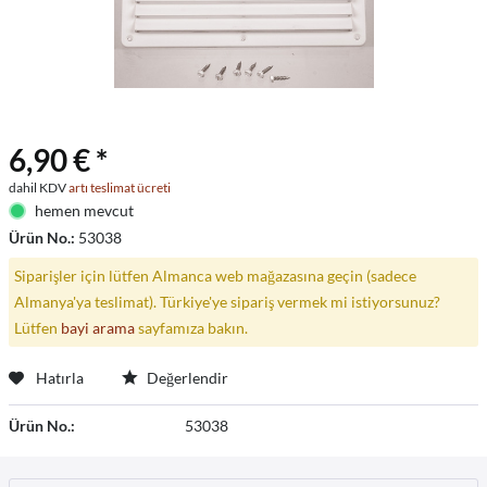
6,90 € *
dahil KDV
artı teslimat ücreti
hemen mevcut
Ürün No.:
53038
Siparişler için lütfen Almanca web mağazasına geçin (sadece
Almanya'ya teslimat). Türkiye'ye sipariş vermek mi istiyorsunuz?
Lütfen
bayi arama
sayfamıza bakın.
Hatırla
Değerlendir
Ürün No.:
53038