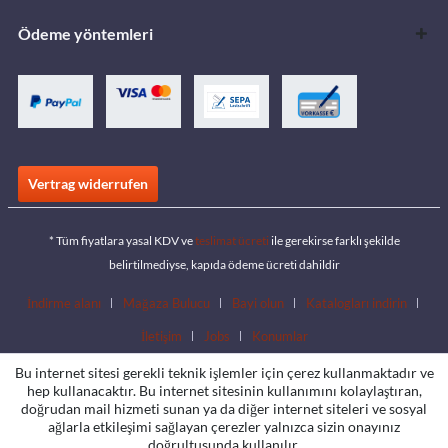
Ödeme yöntemleri
Vertrag widerrufen
* Tüm fiyatlara yasal KDV ve
teslimat ücreti
ile gerekirse farklı şekilde
belirtilmediyse, kapıda ödeme ücreti dahildir
İndirme alanı
Mağaza Bulucu
Bayi olun
Katalogları indirin
İletişim
Jobs
Konumlar
Bu internet sitesi gerekli teknik işlemler için çerez kullanmaktadır ve
hep kullanacaktır. Bu internet sitesinin kullanımını kolaylaştıran,
doğrudan mail hizmeti sunan ya da diğer internet siteleri ve sosyal
ağlarla etkileşimi sağlayan çerezler yalnızca sizin onayınız
doğrultusunda kullanılır.