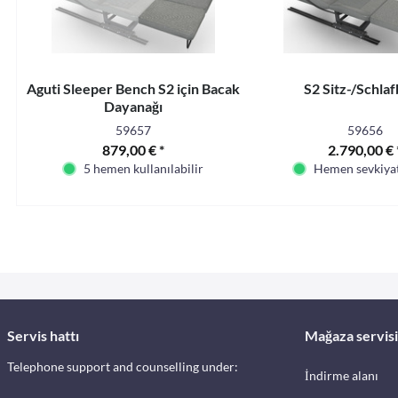
Aguti Sleeper Bench S2 için Bacak
S2 Sitz-/Schla
Dayanağı
59657
59656
879,00 € *
2.790,00 € 
5 hemen kullanılabilir
Hemen sevkiyat
Servis hattı
Mağaza servisi
Telephone support and counselling under:
İndirme alanı