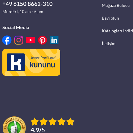
+49 6150 8662-310
Mağaza Bulucu
Mon-Fri, 10 am - 5 pm
Bayi olun
Social Media
Katalogları indir
İletişim
4.9
/
5