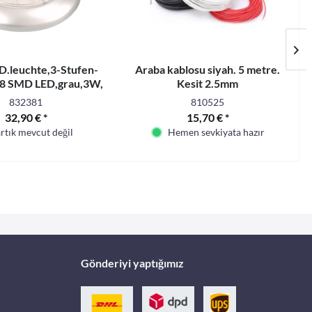
D.leuchte,3-Stufen-
Araba kablosu siyah. 5 metre.
18 SMD LED,grau,3W,
Kesit 2.5mm
288 Lumen
832381
810525
32,90 € *
15,70 € *
rtık mevcut değil
Hemen sevkiyata hazır
Gönderiyi yaptığımız