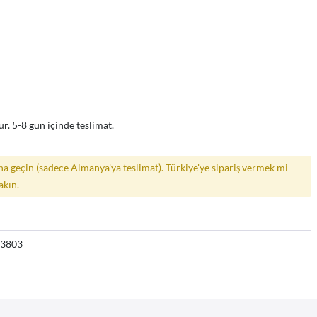
r. 5-8 gün içinde teslimat.
a geçin (sadece Almanya'ya teslimat). Türkiye'ye sipariş vermek mi
akın.
33803