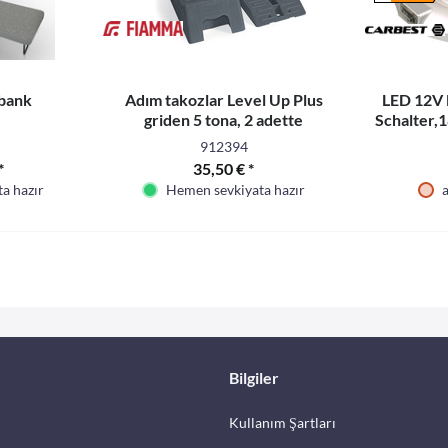
fbank
Adım takozlar Level Up Plus
LED 12V 
griden 5 tona, 2 adette
Schalter,
912394
*
35,50 € *
a hazır
Hemen sevkiyata hazır
a
Bilgiler
Kullanım Şartları