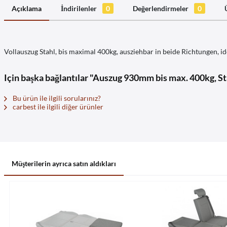
Açıklama
İndirilenler
0
Değerlendirmeler
0
Vollauszug Stahl, bis maximal 400kg, ausziehbar in beide Richtungen, 
Için başka bağlantılar "Auszug 930mm bis max. 400kg, St
Bu ürün ile ilgili sorularınız?
carbest ile ilgili diğer ürünler
Müşterilerin ayrıca satın aldıkları