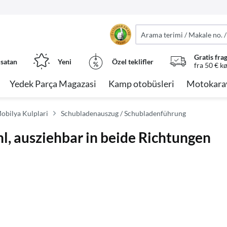
Gratis fra
 satan
Yeni
Özel teklifler
fra 50 € k
Yedek Parça Magazasi
Kamp otobüsleri
Motokara
Mobilya Kulplari
Schubladenauszug / Schubladenführung
l, ausziehbar in beide Richtungen