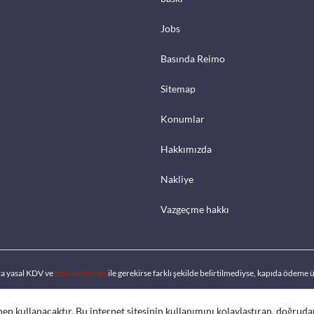
Jobs
Basında Reimo
Sitemap
Konumlar
Hakkımızda
Nakliye
Vazgeçme hakkı
ra yasal KDV ve
teslimat ücreti
ile gerekirse farklı şekilde belirtilmediyse, kapıda ödeme ü
 hep kullanacaktır. Bu internet sitesinin kullanımını kolaylaştıran, doğrud