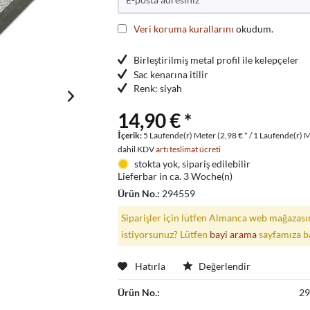
Veri koruma kurallarını
okudum.
Birleştirilmiş metal profil ile kelepçeler
Sac kenarına itilir
Renk: siyah
14,90 € *
İçerik:
5 Laufende(r) Meter (2,98 € * / 1 Laufende(r) 
dahil KDV
artı teslimat ücreti
stokta yok, sipariş edilebilir
Lieferbar in ca. 3 Woche(n)
Ürün No.:
294559
Siparişler için lütfen Almanca web mağazasın
istiyorsunuz? Lütfen
bayi arama
sayfamıza b
Hatırla
Değerlendir
Ürün No.:
2