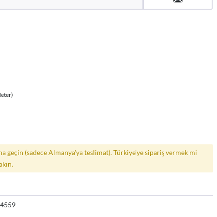
Meter)
a geçin (sadece Almanya'ya teslimat). Türkiye'ye sipariş vermek mi
akın.
94559