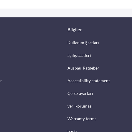
Bilgiler
Kullanım Şartları
açılış saatleri
Ausbau-Ratgeber
in
Accessibility statement
Çerez ayarları
veri koruması
Warranty terms
baskı