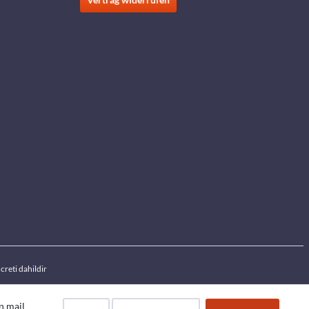
creti dahildir
an mail