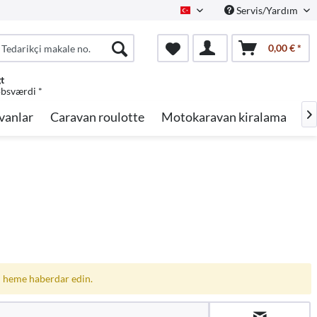
Servis/Yardım
Turkish
0,00 € *
gt
øbsværdi *
vanlar
Caravan roulotte
Motokaravan kiralama
Ma

 heme haberdar edin.