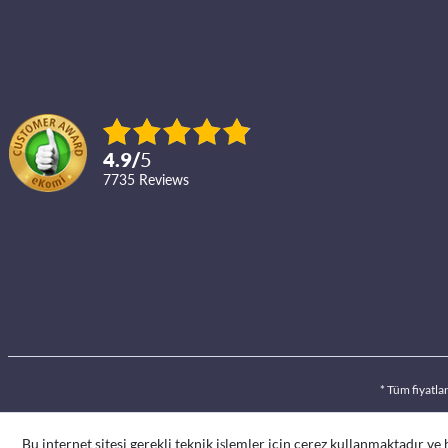
4.9
/
5
7735
reviews
* Tüm fiyatla
Bu internet sitesi gerekli teknik işlemler için çerez kullanmaktadır ve