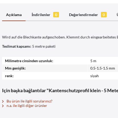
Açıklama
İndirilenler
0
Değerlendirmeler
0
Wird auf die Blechkante aufgeschoben. Klemmt durch eingearbeitetes B
Teslimat kapsamı:
5 metre paketi
Milimetre cinsinden uzunluk:
5 m
Mm genişlik:
0.5-1.5-1.5 mm
renk:
siyah
Için başka bağlantılar "Kantenschutzprofil klein - 5 Me
Bu ürün ile ilgili sorularınız?
n.a. ile ilgili diğer ürünler