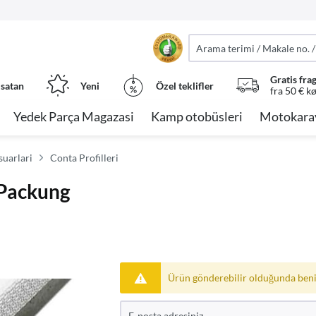
Gratis fra
 satan
Yeni
Özel teklifler
fra 50 € k
Yedek Parça Magazasi
Kamp otobüsleri
Motokara
uarlari
Conta Profilleri
 Packung
Ürün gönderebilir olduğunda beni