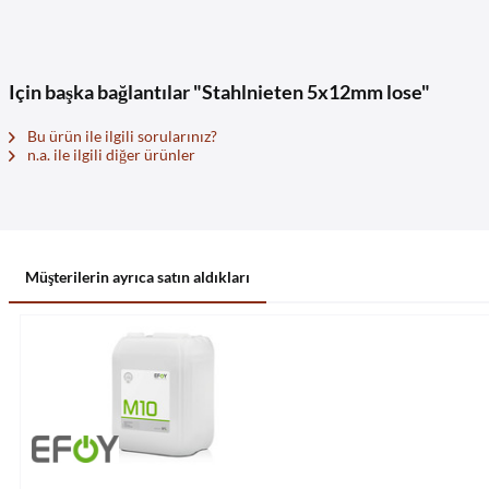
Için başka bağlantılar "Stahlnieten 5x12mm lose"
Bu ürün ile ilgili sorularınız?
n.a. ile ilgili diğer ürünler
Müşterilerin ayrıca satın aldıkları