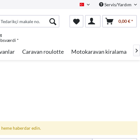
Servis/Yardım
Turkish
0,00 € *
gt
øbsværdi *
vanlar
Caravan roulotte
Motokaravan kiralama
Ma

 heme haberdar edin.