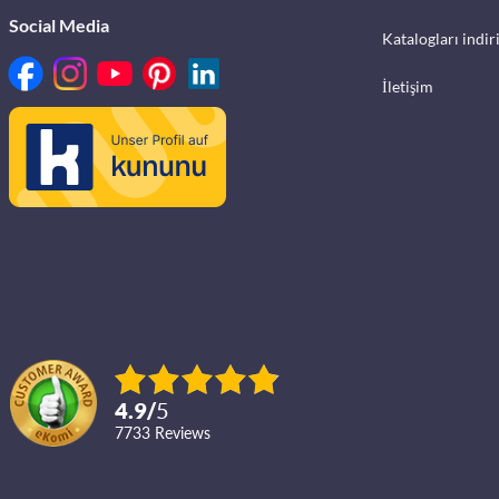
Social Media
Katalogları indir
İletişim
4.9
/
5
7733
reviews