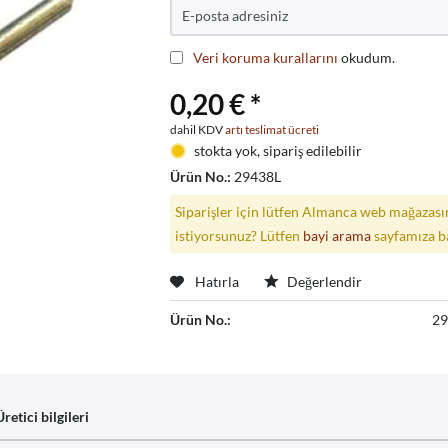
Veri koruma kurallarını
okudum.
0,20 € *
dahil KDV
artı teslimat ücreti
stokta yok, sipariş edilebilir
Ürün No.:
29438L
Siparişler için lütfen Almanca web mağazasın
istiyorsunuz? Lütfen
bayi arama
sayfamıza b
Hatırla
Değerlendir
Ürün No.:
2
Üretici bilgileri