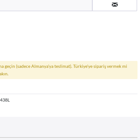
a geçin (sadece Almanya'ya teslimat). Türkiye'ye sipariş vermek mi
akın.
9438L