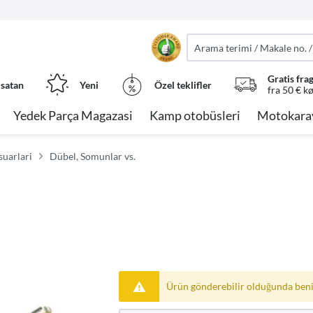
Gratis fra
 satan
Yeni
Özel teklifler
fra 50 € k
Yedek Parça Magazasi
Kamp otobüsleri
Motokara
uarlari
Dübel, Somunlar vs.
Ürün gönderebilir olduğunda beni