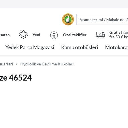
Gratis fra
 satan
Yeni
Özel teklifler
fra 50 € k
Yedek Parça Magazasi
Kamp otobüsleri
Motokara
uarlari
Hydrolik ve Cevirme Kirkolari
tze 46524