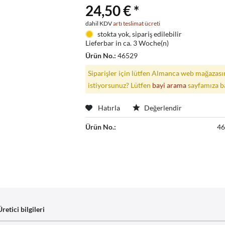
24,50 € *
dahil KDV
artı teslimat ücreti
stokta yok, sipariş edilebilir
Lieferbar in ca. 3 Woche(n)
Ürün No.:
46529
Siparişler için lütfen Almanca web mağazasın
istiyorsunuz? Lütfen
bayi arama
sayfamıza b
Hatırla
Değerlendir
Ürün No.:
4
Üretici bilgileri