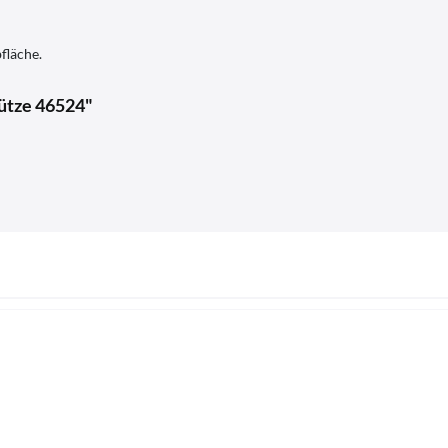
fläche.
tütze 46524"