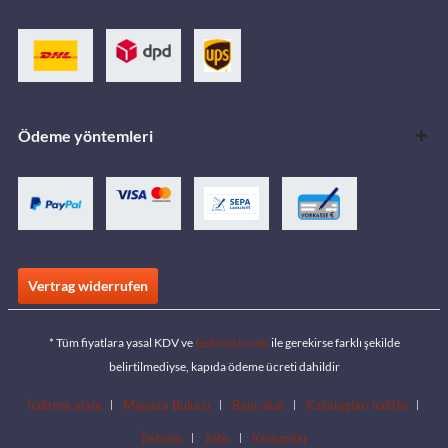
Ödeme yöntemleri
Vertrag widerrufen
* Tüm fiyatlara yasal KDV ve
teslimat ücreti
ile gerekirse farklı şekilde
belirtilmediyse, kapıda ödeme ücreti dahildir
İndirme alanı
Mağaza Bulucu
Bayi olun
Katalogları indirin
İletişim
Jobs
Konumlar