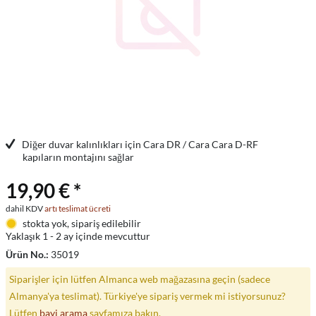
Diğer duvar kalınlıkları için Cara DR / Cara Cara D-RF
kapıların montajını sağlar
19,90 € *
dahil KDV
artı teslimat ücreti
stokta yok, sipariş edilebilir
Yaklaşık 1 - 2 ay içinde mevcuttur
Ürün No.:
35019
Siparişler için lütfen Almanca web mağazasına geçin (sadece
Almanya'ya teslimat). Türkiye'ye sipariş vermek mi istiyorsunuz?
Lütfen
bayi arama
sayfamıza bakın.