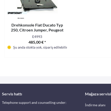
Drehkonsole Fiat Ducato Typ
250, Citroen Jumper, Peugeot
Boxer, Sportscraft
E4993
485,00 € *
Şu anda stokta yok, sipariş edilebilir
Servis hattı
Mağaza servisi
Telephone support and counselling under:
İndirme alanı