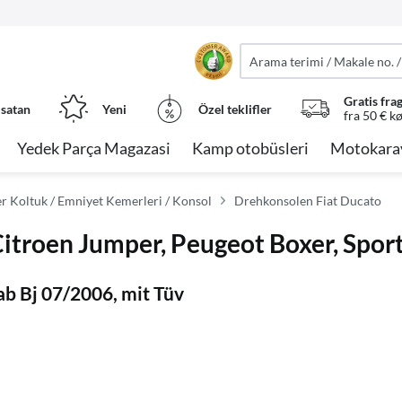
Gratis fra
 satan
Yeni
Özel teklifler
fra 50 € k
Yedek Parça Magazasi
Kamp otobüsleri
Motokara
er Koltuk / Emniyet Kemerleri / Konsol
Drehkonsolen Fiat Ducato
itroen Jumper, Peugeot Boxer, Sport
 ab Bj 07/2006, mit Tüv