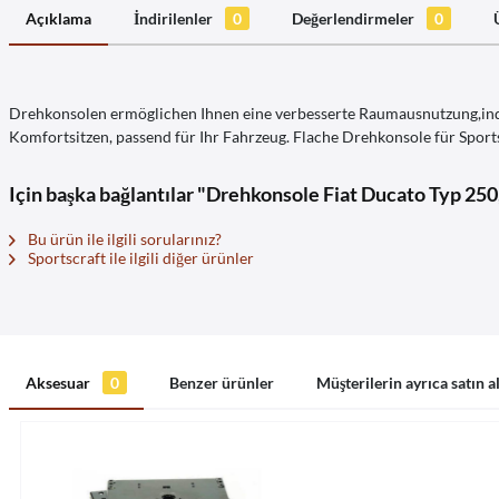
Açıklama
İndirilenler
0
Değerlendirmeler
0
Drehkonsolen ermöglichen Ihnen eine verbesserte Raumausnutzung,inde
Komfortsitzen, passend für Ihr Fahrzeug. Flache Drehkonsole für Sports
Için başka bağlantılar "Drehkonsole Fiat Ducato Typ 250
Bu ürün ile ilgili sorularınız?
Sportscraft ile ilgili diğer ürünler
Aksesuar
0
Benzer ürünler
Müşterilerin ayrıca satın a