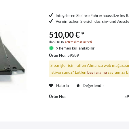
Integrieren Sie ihre Fahrerhaussitze ins
Vereinfachen Sie sich das Ein- und Ausst
510,00 € *
dahil KDV
artı teslimat ücreti
9 hemen kullanılabilir
Ürün No.:
59589
Siparişler için lütfen Almanca web mağazasın
istiyorsunuz? Lütfen
bayi arama
sayfamıza b
Hatırla
Değerlendir
Ürün No.:
5