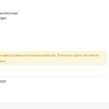
 Raumkonzept
eigen
a geçin (sadece Almanya'ya teslimat). Türkiye'ye sipariş vermek mi
akın.
9589