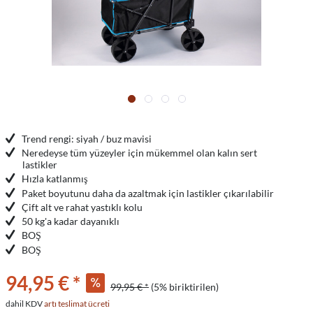
Trend rengi: siyah / buz mavisi
Neredeyse tüm yüzeyler için mükemmel olan kalın sert
lastikler
Hızla katlanmış
Paket boyutunu daha da azaltmak için lastikler çıkarılabilir
Çift alt ve rahat yastıklı kolu
50 kg'a kadar dayanıklı
BOŞ
BOŞ
94,95 € *
99,95 € *
(5% biriktirilen)
dahil KDV
artı teslimat ücreti