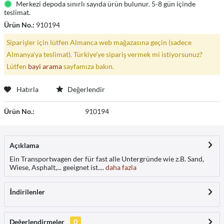
Merkezi depoda sınırlı sayıda ürün bulunur. 5-8 gün içinde
teslimat.
Ürün No.:
910194
Siparişler için lütfen Almanca web mağazasına geçin (sadece
Almanya'ya teslimat). Türkiye'ye sipariş vermek mi istiyorsunuz?
Lütfen
bayi arama
sayfamıza bakın.
Hatırla
Değerlendir
Ürün No.:
910194
Açıklama
Ein Transportwagen der für fast alle Untergründe wie z.B. Sand,
Wiese, Asphalt,... geeignet ist....
daha fazla
İndirilenler
Değerlendirmeler
0