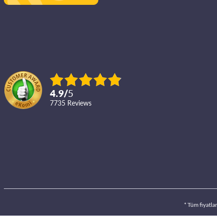
4.9
/
5
7735
reviews
* Tüm fiyatla