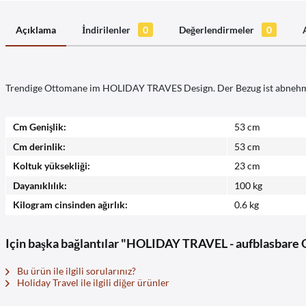
Açıklama
İndirilenler
0
Değerlendirmeler
0
Trendige Ottomane im HOLIDAY TRAVES Design. Der Bezug ist abnehmba
Cm Genişlik:
53 cm
Cm derinlik:
53 cm
Koltuk yüksekliği:
23 cm
Dayanıklılık:
100 kg
Kilogram cinsinden ağırlık:
0.6 kg
Için başka bağlantılar "HOLIDAY TRAVEL - aufblasbare
Bu ürün ile ilgili sorularınız?
Holiday Travel ile ilgili diğer ürünler