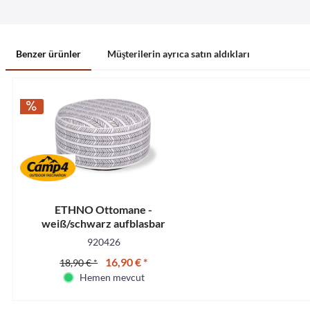
Benzer ürünler
Müşterilerin ayrıca satın aldıkları
ETHNO Ottomane -
weiß/schwarz aufblasbar
920426
16,90 € *
18,90 € *
Hemen mevcut