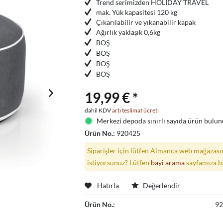
Trend serimizden HOLIDAY TRAVEL
mak. Yük kapasitesi 120 kg
Çıkarılabilir ve yıkanabilir kapak
Ağırlık yaklaşık 0,6kg
BOŞ
BOŞ
BOŞ
BOŞ
19,99 € *
dahil KDV
artı teslimat ücreti
Merkezi depoda sınırlı sayıda ürün bulunu
Ürün No.:
920425
Siparişler için lütfen Almanca web mağazasın
istiyorsunuz? Lütfen
bayi arama
sayfamıza b
Hatırla
Değerlendir
Ürün No.:
9