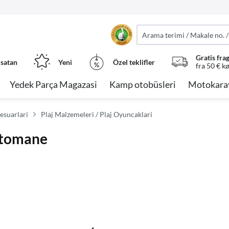
Gratis fra
 satan
Yeni
Özel teklifler
fra 50 € k
Yedek Parça Magazasi
Kamp otobüsleri
Motokara
sesuarlari
Plaj Malzemeleri / Plaj Oyuncaklari
ttomane