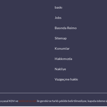
baskı
Jobs
Basında Reimo
Sitemap
Konumlar
Hakkımızda
Nakliye
Vazgeçme hakkı
ra yasal KDV ve
teslimat ücreti
ile gerekirse farklı şekilde belirtilmediyse, kapıda ödeme ü