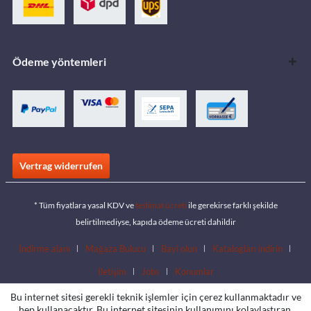
Ödeme yöntemleri
Vertrag widerrufen
* Tüm fiyatlara yasal KDV ve
teslimat ücreti
ile gerekirse farklı şekilde
belirtilmediyse, kapıda ödeme ücreti dahildir
İndirme alanı
Mağaza Bulucu
Bayi olun
Katalogları indirin
İletişim
Jobs
Konumlar
Bu internet sitesi gerekli teknik işlemler için çerez kullanmaktadır ve
hep kullanacaktır. Bu internet sitesinin kullanımını kolaylaştıran,