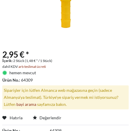
2,95 € *
İçerik:
2 Stück (1,48 € * / 1 Stück)
dahil KDV
artı teslimat ücreti
hemen mevcut
Ürün No.:
64309
Siparişler için lütfen Almanca web mağazasına geçin (sadece
Almanya'ya teslimat). Türkiye'ye sipariş vermek mi istiyorsunuz?
Lütfen
bayi arama
sayfamıza bakın.
Hatırla
Değerlendir
Ürün No.:
64309