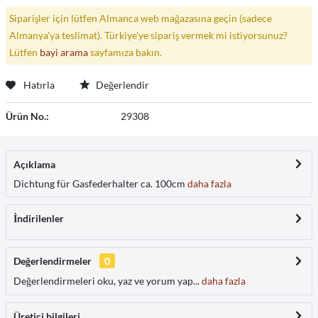
Siparişler için lütfen Almanca web mağazasına geçin (sadece
Almanya'ya teslimat). Türkiye'ye sipariş vermek mi istiyorsunuz?
Lütfen
bayi arama
sayfamıza bakın.
Hatırla
Değerlendir
Ürün No.:
29308
Açıklama
Dichtung für Gasfederhalter ca. 100cm
daha fazla
İndirilenler
Değerlendirmeler
0
Değerlendirmeleri oku, yaz ve yorum yap...
daha fazla
Üretici bilgileri