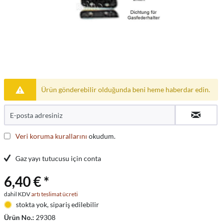
Ürün gönderebilir olduğunda beni heme haberdar edin.
Veri koruma kurallarını
okudum.
Gaz yayı tutucusu için conta
6,40 € *
dahil KDV
artı teslimat ücreti
stokta yok, sipariş edilebilir
Ürün No.:
29308