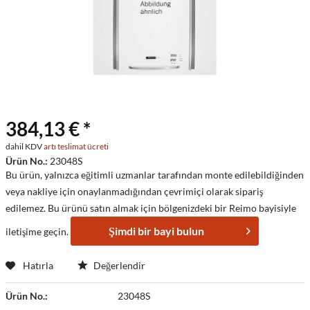
384,13 € *
dahil KDV
artı teslimat ücreti
Ürün No.:
23048S
Bu ürün, yalnızca eğitimli uzmanlar tarafından monte edilebildiğinden
veya nakliye için onaylanmadığından çevrimiçi olarak sipariş
edilemez. Bu ürünü satın almak için bölgenizdeki bir Reimo bayisiyle
Şimdi bir bayi bulun
iletişime geçin.
Hatırla
Değerlendir
Ürün No.:
23048S