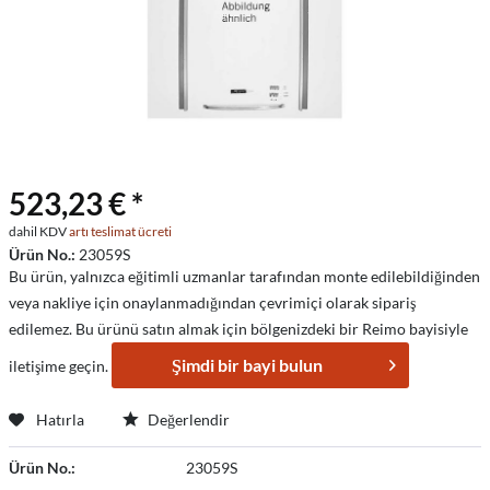
523,23 € *
dahil KDV
artı teslimat ücreti
Ürün No.:
23059S
Bu ürün, yalnızca eğitimli uzmanlar tarafından monte edilebildiğinden
veya nakliye için onaylanmadığından çevrimiçi olarak sipariş
edilemez. Bu ürünü satın almak için bölgenizdeki bir Reimo bayisiyle
Şimdi bir bayi bulun
iletişime geçin.
Hatırla
Değerlendir
Ürün No.:
23059S