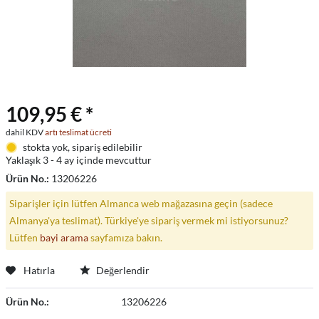
109,95 € *
dahil KDV
artı teslimat ücreti
stokta yok, sipariş edilebilir
Yaklaşık 3 - 4 ay içinde mevcuttur
Ürün No.:
13206226
Siparişler için lütfen Almanca web mağazasına geçin (sadece
Almanya'ya teslimat). Türkiye'ye sipariş vermek mi istiyorsunuz?
Lütfen
bayi arama
sayfamıza bakın.
Hatırla
Değerlendir
Ürün No.:
13206226