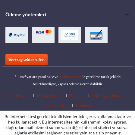
Ödeme yöntemleri
Vertrag widerrufen
* Tüm fiyatlara yasal KDV ve
teslimat ücreti
ile gerekirse farklı şekilde
belirtilmediyse, kapıda ödeme ücreti dahildir
İndirme alanı
Mağaza Bulucu
Bayi olun
Katalogları indirin
İletişim
Jobs
Konumlar
Bu internet sitesi gerekli teknik işlemler için çerez kullanmaktadır ve
hep kullanacaktır. Bu internet sitesinin kullanımını kolaylaştıran,
doğrudan mail hizmeti sunan ya da diğer internet siteleri ve sosyal
ağlarla etkileşimi sağlayan çerezler yalnızca sizin onayınız