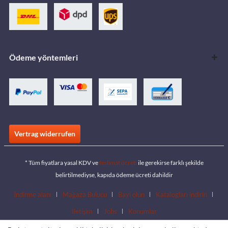
Ödeme yöntemleri
Vertrag widerrufen
* Tüm fiyatlara yasal KDV ve
teslimat ücreti
ile gerekirse farklı şekilde
belirtilmediyse, kapıda ödeme ücreti dahildir
İndirme alanı
Mağaza Bulucu
Bayi olun
Katalogları indirin
İletişim
Jobs
Konumlar