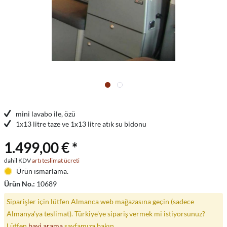
mini lavabo ile, özü
1x13 litre taze ve 1x13 litre atık su bidonu
1.499,00 € *
dahil KDV
artı teslimat ücreti
Ürün ısmarlama.
Ürün No.:
10689
Siparişler için lütfen Almanca web mağazasına geçin (sadece
Almanya'ya teslimat). Türkiye'ye sipariş vermek mi istiyorsunuz?
Lütfen
bayi arama
sayfamıza bakın.