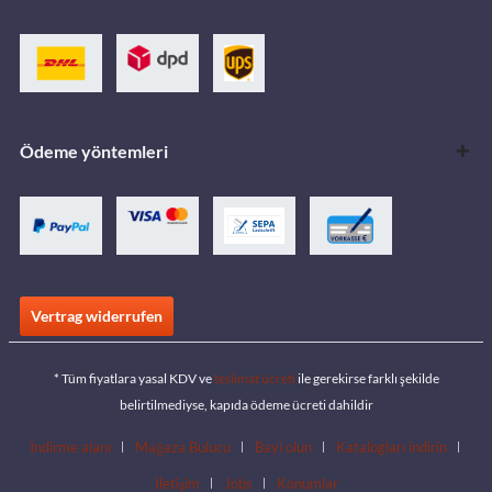
Ödeme yöntemleri
Vertrag widerrufen
* Tüm fiyatlara yasal KDV ve
teslimat ücreti
ile gerekirse farklı şekilde
belirtilmediyse, kapıda ödeme ücreti dahildir
İndirme alanı
Mağaza Bulucu
Bayi olun
Katalogları indirin
İletişim
Jobs
Konumlar