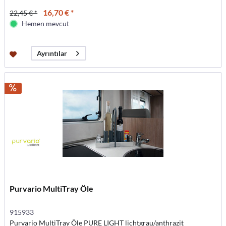
16,70 € *
22,45 € *
Hemen mevcut
Ayrıntılar
Purvario MultiTray Öle
915933
Purvario MultiTray Öle PURE LIGHT lichtgrau/anthrazit