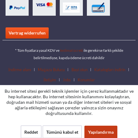
Vertrag widerrufen
* Tüm fiyatlara yasal KDV ve
teslimat ücreti
ile gerekirse farklı şekilde
belirtilmediyse, kapıda ödeme ücreti dahildir
İndirme alanı
Mağaza Bulucu
Bayi olun
Katalogları indirin
İletişim
Jobs
Konumlar
Bu internet sitesi gerekli teknik işlemler için çerez kullanmaktadır ve
hep kullanacaktır. Bu internet sitesinin kullanımını kolaylaştıran,
doğrudan mail hizmeti sunan ya da diğer internet siteleri ve sosyal
ağlarla etkileşimi sağlayan çerezler yalnızca sizin onayınız
doğrultusunda kullanılır.
Reddet
Tümünü kabul et
Yapılandırma