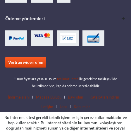
Ödeme yöntemleri
Vertrag widerrufen
* Tüm fiyatlara yasal KDV ve
teslimat ücreti
ile gerekirse farklı şekilde
belirtilmediyse, kapıda ödeme ücreti dahildir
İndirme alanı
Mağaza Bulucu
Bayi olun
Katalogları indirin
İletişim
Jobs
Konumlar
Bu internet sitesi gerekli teknik işlemler için çerez kullanmaktadır ve
hep kullanacaktır. Bu internet sitesinin kullanımını kolaylaştıran,
doğrudan mail hizmeti sunan ya da diğer internet siteleri ve sosyal