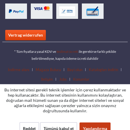
Vertrag widerrufen
* Tüm fiyatlara yasal KDV ve
teslimat ücreti
ile gerekirse farklı şekilde
belirtilmediyse, kapıda ödeme ücreti dahildir
İndirme alanı
Mağaza Bulucu
Bayi olun
Katalogları indirin
İletişim
Jobs
Konumlar
Bu internet sitesi gerekli teknik işlemler için çerez kullanmaktadır ve
hep kullanacaktır. Bu internet sitesinin kullanımını kolaylaştıran,
doğrudan mail hizmeti sunan ya da diğer internet siteleri ve sosyal
ağlarla etkileşimi sağlayan çerezler yalnızca sizin onayınız
doğrultusunda kullanılır.
Reddet
Tümünü kabul et
Yapılandırma