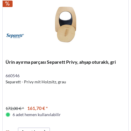
Ürin ayırma parçası Separett Privy, ahşap oturaklı, gri
660546
Separett - Privy mit Holzsitz, grau
161,70 € *
172,00 € *
6 adet hemen kullanılabilir