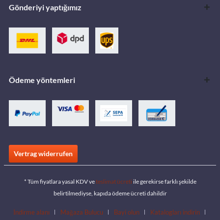
Gönderiyi yaptığımız
Ödeme yöntemleri
Vertrag widerrufen
* Tüm fiyatlara yasal KDV ve
teslimat ücreti
ile gerekirse farklı şekilde
belirtilmediyse, kapıda ödeme ücreti dahildir
İndirme alanı
Mağaza Bulucu
Bayi olun
Katalogları indirin