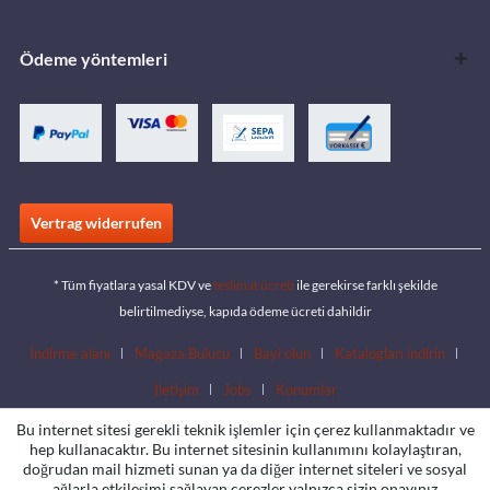
Ödeme yöntemleri
Vertrag widerrufen
* Tüm fiyatlara yasal KDV ve
teslimat ücreti
ile gerekirse farklı şekilde
belirtilmediyse, kapıda ödeme ücreti dahildir
İndirme alanı
Mağaza Bulucu
Bayi olun
Katalogları indirin
İletişim
Jobs
Konumlar
Bu internet sitesi gerekli teknik işlemler için çerez kullanmaktadır ve
hep kullanacaktır. Bu internet sitesinin kullanımını kolaylaştıran,
doğrudan mail hizmeti sunan ya da diğer internet siteleri ve sosyal
ağlarla etkileşimi sağlayan çerezler yalnızca sizin onayınız