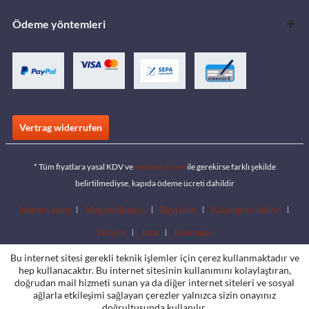
Ödeme yöntemleri
Vertrag widerrufen
* Tüm fiyatlara yasal KDV ve
teslimat ücreti
ile gerekirse farklı şekilde
belirtilmediyse, kapıda ödeme ücreti dahildir
İndirme alanı
Mağaza Bulucu
Bayi olun
Katalogları indirin
İletişim
Jobs
Konumlar
Bu internet sitesi gerekli teknik işlemler için çerez kullanmaktadır ve
hep kullanacaktır. Bu internet sitesinin kullanımını kolaylaştıran,
doğrudan mail hizmeti sunan ya da diğer internet siteleri ve sosyal
ağlarla etkileşimi sağlayan çerezler yalnızca sizin onayınız
doğrultusunda kullanılır.