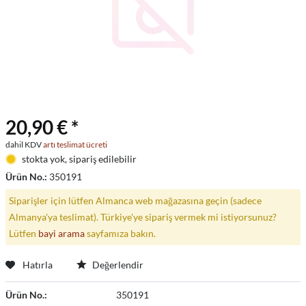
20,90 € *
dahil KDV
artı teslimat ücreti
stokta yok, sipariş edilebilir
Ürün No.:
350191
Siparişler için lütfen Almanca web mağazasına geçin (sadece
Almanya'ya teslimat). Türkiye'ye sipariş vermek mi istiyorsunuz?
Lütfen
bayi arama
sayfamıza bakın.
Hatırla
Değerlendir
Ürün No.:
350191