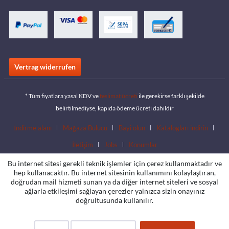
Vertrag widerrufen
* Tüm fiyatlara yasal KDV ve
teslimat ücreti
ile gerekirse farklı şekilde
belirtilmediyse, kapıda ödeme ücreti dahildir
İndirme alanı
Mağaza Bulucu
Bayi olun
Katalogları indirin
İletişim
Jobs
Konumlar
Bu internet sitesi gerekli teknik işlemler için çerez kullanmaktadır ve
hep kullanacaktır. Bu internet sitesinin kullanımını kolaylaştıran,
doğrudan mail hizmeti sunan ya da diğer internet siteleri ve sosyal
ağlarla etkileşimi sağlayan çerezler yalnızca sizin onayınız
doğrultusunda kullanılır.