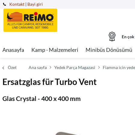
Kontakt
|
Bayi giri
En çok
Anasayfa
Kamp - Malzemeleri
Minibüs Dönüsümü
Özet
Ana sayfa
Yedek Parça Magazasi
Fiamma icin yede
Ersatzglas für Turbo Vent
Glas Crystal - 400 x 400 mm