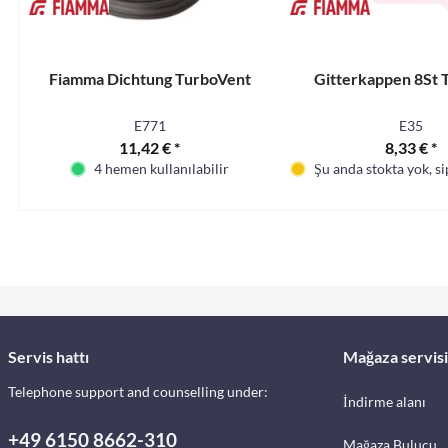
Fiamma Dichtung TurboVent
Gitterkappen 8St 
E771
E35
11,42 € *
8,33 € *
4 hemen kullanılabilir
Şu anda stokta yok, sip
Servis hattı
Mağaza servisi
Telephone support and counselling under:
İndirme alanı
+49 6150 8662-310
Mağaza Bulucu