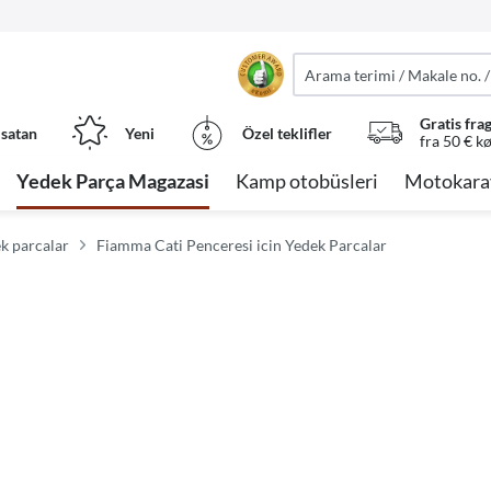
Gratis fra
 satan
Yeni
Özel teklifler
fra 50 € k
Yedek Parça Magazasi
Kamp otobüsleri
Motokara
k parcalar
Fiamma Cati Penceresi icin Yedek Parcalar