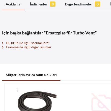
Açıklama
İndirilenler
0
Değerlendirmeler
0
Için başka bağlantılar "Ersatzglas für Turbo Vent"
Bu ürün ile ilgili sorularınız?
Fiamma ile ilgili diğer ürünler
Müşterilerin ayrıca satın aldıkları