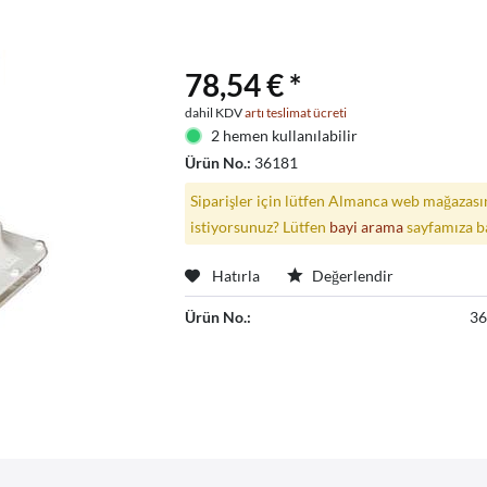
78,54 € *
dahil KDV
artı teslimat ücreti
2 hemen kullanılabilir
Ürün No.:
36181
Siparişler için lütfen Almanca web mağazasın
istiyorsunuz? Lütfen
bayi arama
sayfamıza b
Hatırla
Değerlendir
Ürün No.:
3