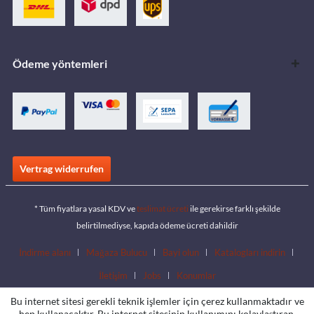
Ödeme yöntemleri
Vertrag widerrufen
* Tüm fiyatlara yasal KDV ve
teslimat ücreti
ile gerekirse farklı şekilde
belirtilmediyse, kapıda ödeme ücreti dahildir
İndirme alanı
Mağaza Bulucu
Bayi olun
Katalogları indirin
İletişim
Jobs
Konumlar
Bu internet sitesi gerekli teknik işlemler için çerez kullanmaktadır ve
hep kullanacaktır. Bu internet sitesinin kullanımını kolaylaştıran,