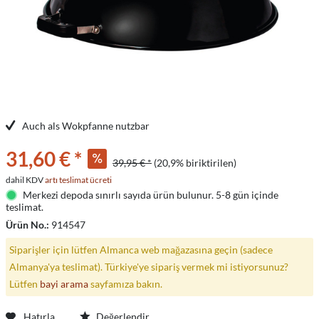
Auch als Wokpfanne nutzbar
31,60 € *
39,95 € *
(20,9% biriktirilen)
dahil KDV
artı teslimat ücreti
Merkezi depoda sınırlı sayıda ürün bulunur. 5-8 gün içinde
teslimat.
Ürün No.:
914547
Siparişler için lütfen Almanca web mağazasına geçin (sadece
Almanya'ya teslimat). Türkiye'ye sipariş vermek mi istiyorsunuz?
Lütfen
bayi arama
sayfamıza bakın.
Hatırla
Değerlendir