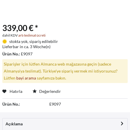
339,00 € *
dahil KDV
artı teslimat ücreti
stokta yok, sipariş edilebilir
Lieferbar in ca. 3 Woche(n)
Ürün No.:
E9097
Siparişler için lütfen Almanca web mağazasına geçin (sadece
Almanya'ya teslimat). Türkiye'ye sipariş vermek mi istiyorsunuz?
Lütfen
bayi arama
sayfamıza bakın.
Hatırla
Değerlendir
Ürün No.:
E9097
Açıklama