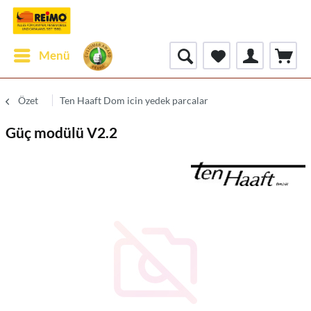
Menü
Özet
Ten Haaft Dom icin yedek parcalar
Güç modülü V2.2