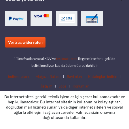
Vertrag widerrufen
* Tüm fiyatlara yasal KDV ve
teslimat ücreti
ile gerekirse farklı şekilde
belirtilmediyse, kapıda ödeme ücreti dahildir
İndirme alanı
Mağaza Bulucu
Bayi olun
Katalogları indirin
İletişim
Jobs
Konumlar
Bu internet sitesi gerekli teknik işlemler için çerez kullanmaktadır ve
hep kullanacaktır. Bu internet sitesinin kullanımını kolaylaştıran,
doğrudan mail hizmeti sunan ya da diğer internet siteleri ve sosyal
ağlarla etkileşimi sağlayan çerezler yalnızca sizin onayınız
doğrultusunda kullanılır.