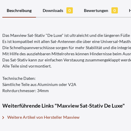
Beschreibung
Downloads
0
Bewertungen
0
H
Das Maxview Sat-Stativ "De Luxe" ist ultraleicht und die längeren Füß
Es ist kompatibel mit allen Sat-Antennen die über eine Universal-Mast
Die Schnellspannverschlüsse sorgen für mehr Stabilität und die integr
Mit Hilfe des ausziehbaren Mittelrohres können Hindernisse beim Au
Das Sat-Stativ kann zur einfachen Verstauung zusammengeklappt werd
Alle Teile sind vormontiert.
Technische Daten:
Sämtliche Teile aus Aluminium oder V2A
Rohrdurchmesser: 34mm
Weiterführende Links "Maxview Sat-Stativ De Luxe"
Weitere Artikel von Hersteller Maxview