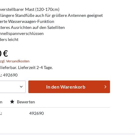
erstellbarer Mast (120-170cm)
längere Standfüße auch für größere Antennen geeignet
ierte Wasserwaagen-Funktion
teres Ausrichten auf den Satelliten
hnellspannverschlüssen
ers leicht
0 €
zgl. Versandkosten
lieferbar. Lieferzeit 2-4 Tage.
.:
492690
In den
Warenkorb
en
Bewerten
.:
492690