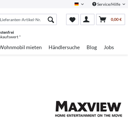
Service/Hilfe
German
0,00 €
stenfrei
nkaufswert *
Wohnmobil mieten
Händlersuche
Blog
Jobs