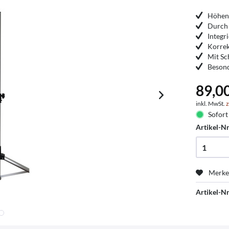
Höhenv
Durch 
Integr
Korrek
Mit Sc
Besond
89,0
inkl. MwSt.
z
Sofort 
Artikel-Nr
Merk
Artikel-Nr