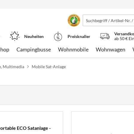
Versandko
r
Neuheiten
Preisknaller
ab 50 € Ei
Shop
Campingbusse
Wohnmobile
Wohnwagen
e, Multimedia
Mobile Sat-Anlage
rtable ECO Satanlage -