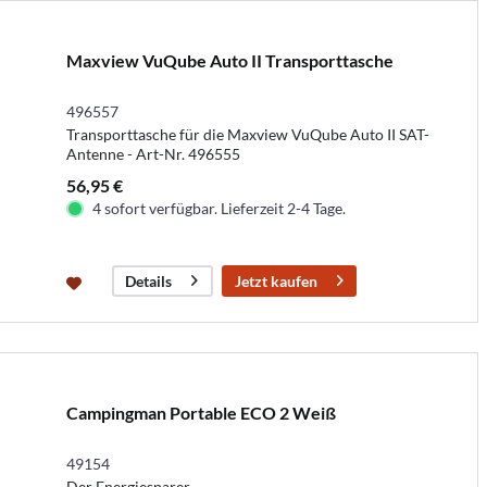
Maxview VuQube Auto II Transporttasche
496557
Transporttasche für die Maxview VuQube Auto II SAT-
Antenne - Art-Nr. 496555
56,95 €
4 sofort verfügbar. Lieferzeit 2-4 Tage.
Jetzt kaufen
Details
Campingman Portable ECO 2 Weiß
49154
Der Energiesparer