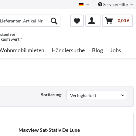
Service/Hilfe
German
0,00 €
stenfrei
nkaufswert *
Wohnmobil mieten
Händlersuche
Blog
Jobs
Sortierung:
Maxview Sat-Stativ De Luxe