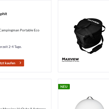
phit
 Campingman Portable Eco
erzeit 2-4 Tage.
tzt kaufen
NEU
die Maxview VuQube II Antenne -