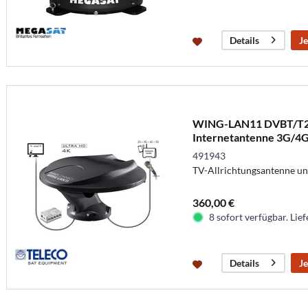
Je
Details
WING-LAN11 DVBT/T2
Internetantenne 3G/4
491943
TV-Allrichtungsantenne un
360,00 €
8 sofort verfügbar. Lief
Je
Details