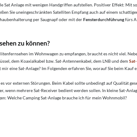
e Sat Anlage mit wenigen Handgriffen aufstellen. Positiver Effekt: Mi
eßen Sie uneingeschränkten Satelliten Empfang auch auf einem schattigen
orhaubenhalterung per Saugnapf oder mit der
Fensterdurchführung
fürs A
nsehen zu können?
enfernsehen im Wohnwagen zu empfangen, braucht es nicht viel. Neben e
Schüssel, dem Koaxialkabel bzw. Sat-Antennenkabel, dem LNB und dem
Sat
mir eine Sat-Anlage? Im Folgenden erfahren Sie, worauf Sie beim Kauf e
 es vor externen Störungen. Beim Kabel sollte unbedingt auf Qualität ge
r, wenn mehrere Sat-Receiver bedient werden sollen. In kleine Sat-Anlagen
 Fragen: Welche Camping Sat-Anlage brauche ich für mein Wohnmobil?