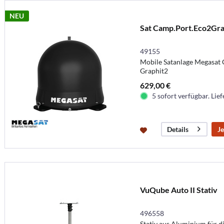
NEU
Sat Camp.Port.Eco2Gra
49155
Mobile Satanlage Megasat
Graphit2
629,00 €
5 sofort verfügbar. Lief
Je
Details
VuQube Auto II Stativ
496558
Stativ aus Aluminium für 