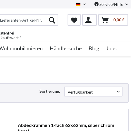
Service/Hilfe
German
0,00 €
stenfrei
nkaufswert *
Wohnmobil mieten
Händlersuche
Blog
Jobs
Sortierung:
Abdeckrahmen 1-fach 62x62mm, silber chrom
(lose)