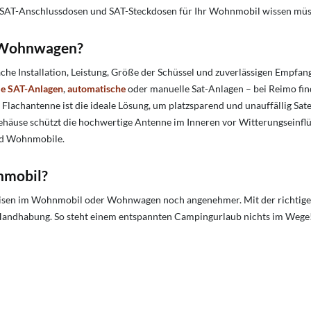
 SAT-Anschlussdosen und SAT-Steckdosen für Ihr Wohnmobil wissen müsse
n Wohnwagen?
fache Installation, Leistung, Größe der Schüssel und zuverlässigen Empfa
e SAT-Anlagen
,
automatische
oder manuelle Sat-Anlagen – bei Reimo find
e Flachantenne ist die ideale Lösung, um platzsparend und unauffällig Sat
ehäuse schützt die hochwertige Antenne im Inneren vor Witterungseinflü
und Wohnmobile.
hnmobil?
 Reisen im Wohnmobil oder Wohnwagen noch angenehmer. Mit der richtig
e Handhabung. So steht einem entspannten Campingurlaub nichts im Wege! 