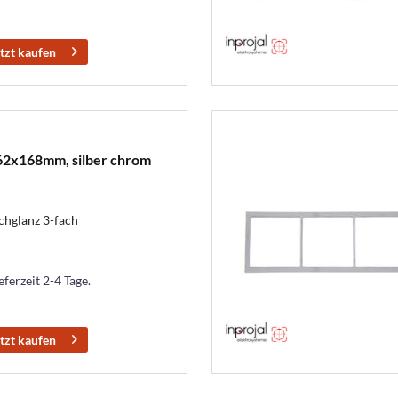
tzt kaufen
62x168mm, silber chrom
glanz 3-fach
eferzeit 2-4 Tage.
tzt kaufen