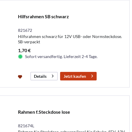
Hilfsrahmen SB schwarz
821672
Hilfsrahmen schwarz für 12V USB- oder Normsteckdose.
SB-verpackt
1,70 €
Sofort versandfertig. Lieferzeit 2-4 Tage.
Jetzt kaufen
Details
Rahmen f.Steckdose lose
821674L
Rahmen für Steckdose, schwarz (lose) für Schuko, SEV, 12V