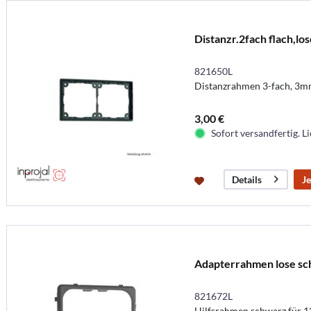
Distanzr.2fach flach,los
821650L
Distanzrahmen 3-fach, 3m
3,00 €
Sofort versandfertig. Li
Je
Details
Adapterrahmen lose s
821672L
Hilfsrahmen schwarz für 