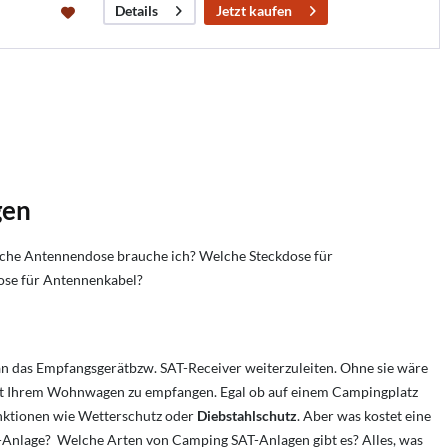
Jetzt kaufen
Details
gen
che Antennendose brauche ich?
Welche Steckdose für
ose für Antennenkabel?
 an das Empfangsgerätbzw. SAT-Receiver weiterzuleiten. Ohne sie wäre
mit Ihrem Wohnwagen zu empfangen. Egal ob auf einem Campingplatz
unktionen wie Wetterschutz oder
Diebstahlschutz
. Aber was kostet eine
nlage? Welche Arten von Camping SAT-Anlagen gibt es? Alles, was