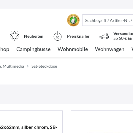
Versandko
r
Neuheiten
Preisknaller
ab 50 € Ei
Shop
Campingbusse
Wohnmobile
Wohnwagen
e, Multimedia
Sat-Steckdose
2x62mm, silber chrom, SB-