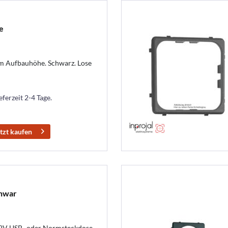
e
m Aufbauhöhe. Schwarz. Lose
eferzeit 2-4 Tage.
tzt kaufen
chwar
12V USB- oder Normsteckdose