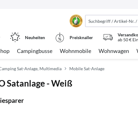
Versandko
r
Neuheiten
Preisknaller
ab 50 € Ei
Shop
Campingbusse
Wohnmobile
Wohnwagen
 Camping Sat-Anlage, Multimedia
Mobile Sat-Anlage
 Satanlage - Weiß
iesparer