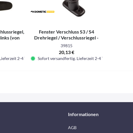
hlussriegel,
Fenster Verschluss S3 / S4
links (von
Drehriegel / Verschlussriegel -
en)
Rechts
39815
20,13 €
Lieferzeit 2-4 Tage.
Sofort versandfertig. Lieferzeit 2-4 Tage.
Informationen
AGB