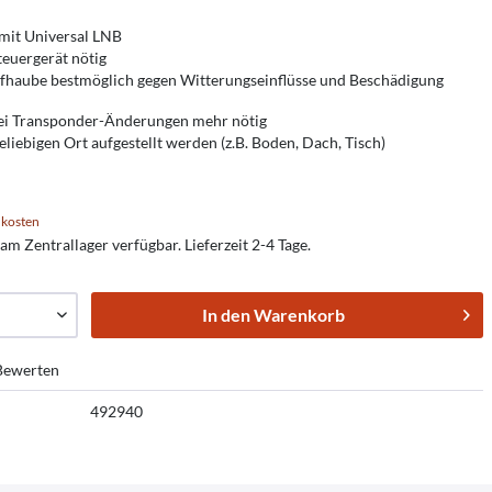
mit Universal LNB
teuergerät nötig
fhaube bestmöglich gegen Witterungseinflüsse und Beschädigung
ei Transponder-Änderungen mehr nötig
liebigen Ort aufgestellt werden (z.B. Boden, Dach, Tisch)
dkosten
am Zentrallager verfügbar. Lieferzeit 2-4 Tage.
In den
Warenkorb
ewerten
492940