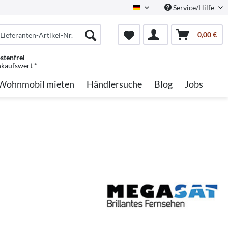
Service/Hilfe
German
0,00 €
stenfrei
nkaufswert *
Wohnmobil mieten
Händlersuche
Blog
Jobs