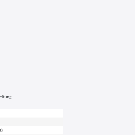
eitung
t)