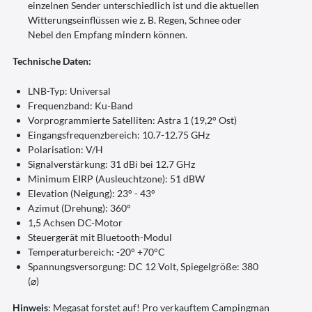
einzelnen Sender unterschiedlich ist und die aktuellen
Witterungseinflüssen wie z. B. Regen, Schnee oder
Nebel den Empfang mindern können.
Technische Daten:
LNB-Typ: Universal
Frequenzband: Ku-Band
Vorprogrammierte Satelliten: Astra 1 (19,2° Ost)
Eingangsfrequenzbereich: 10.7-12.75 GHz
Polarisation: V/H
Signalverstärkung: 31 dBi bei 12.7 GHz
Minimum EIRP (Ausleuchtzone): 51 dBW
Elevation (Neigung): 23° - 43°
Azimut (Drehung): 360°
1,5 Achsen DC-Motor
Steuergerät mit Bluetooth-Modul
Temperaturbereich: -20° +70°C
Spannungsversorgung: DC 12 Volt, Spiegelgröße: 380
(⌀)
Hinweis
: Megasat forstet auf! Pro verkauftem Campingman