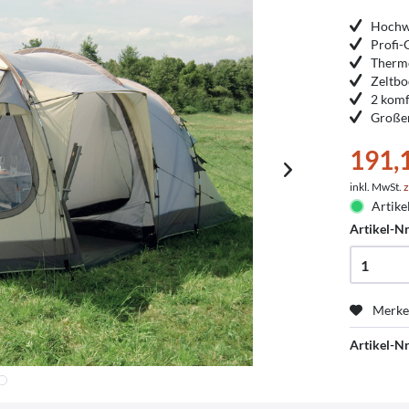
Hochw
Profi-
Therm
Zeltbo
2 komf
Großer
191,
inkl. MwSt.
z
Artike
Artikel-Nr
Merk
Artikel-Nr