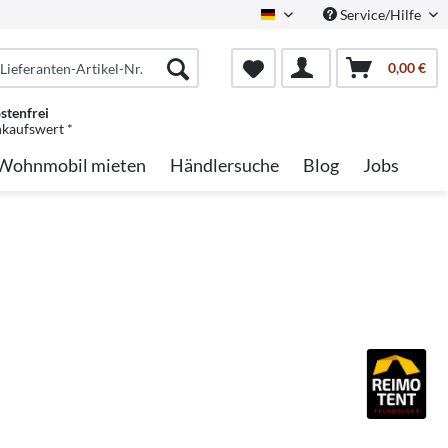
Service/Hilfe
German
0,00 €
stenfrei
nkaufswert *
Wohnmobil mieten
Händlersuche
Blog
Jobs