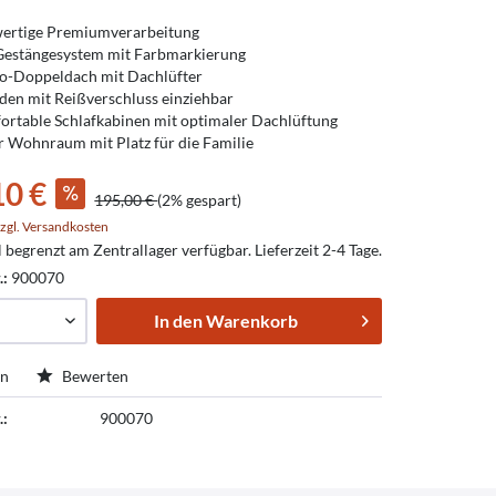
ertige Premiumverarbeitung
Gestängesystem mit Farbmarkierung
o-Doppeldach mit Dachlüfter
den mit Reißverschluss einziehbar
ortable Schlafkabinen mit optimaler Dachlüftung
 Wohnraum mit Platz für die Familie
10 €
195,00 €
(2% gespart)
zgl. Versandkosten
l begrenzt am Zentrallager verfügbar. Lieferzeit 2-4 Tage.
.:
900070
In den
Warenkorb
en
Bewerten
.:
900070