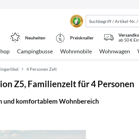
Versandko
r
Neuheiten
Preisknaller
ab 50 € Ei
Shop
Campingbusse
Wohnmobile
Wohnwagen
ngartikel
4 Personen Zelt
ion Z5, Familienzelt für 4 Personen
nen und komfortablem Wohnbereich