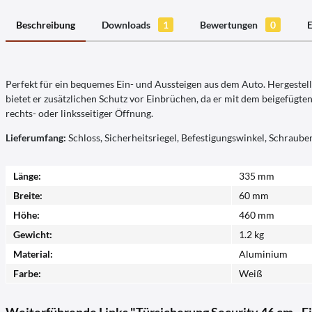
Beschreibung
Downloads
1
Bewertungen
0
E
Perfekt für ein bequemes Ein- und Aussteigen aus dem Auto. Hergeste
bietet er zusätzlichen Schutz vor Einbrüchen, da er mit dem beigefügte
rechts- oder linksseitiger Öffnung.
Lieferumfang:
Schloss, Sicherheitsriegel, Befestigungswinkel, Schraube
Länge:
335 mm
Breite:
60 mm
Höhe:
460 mm
Gewicht:
1.2 kg
Material:
Aluminium
Farbe:
Weiß