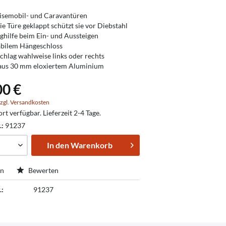
isemobil- und Caravantüren
ie Türe geklappt schützt sie vor Diebstahl
eghilfe beim Ein- und Aussteigen
abilem Hängeschloss
chlag wahlweise links oder rechts
aus 30 mm eloxiertem Aluminium
00 €
zgl. Versandkosten
ort verfügbar. Lieferzeit 2-4 Tage.
.:
91237
In den
Warenkorb
en
Bewerten
.:
91237