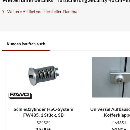
Weiterführende Links "Türsicherung Security 46 cm - Ei
Weitere Artikel von Hersteller Fiamma
Kunden kauften auch
Schließzylinder HSC-System
Universal Aufbausc
FW485, 1 Stück, SB
Kofferklapp
524524
464351
19,00 €
94,80 €