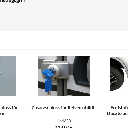
nstiegsgriff"
hloss für
Zusatzschloss für Reisemobiltür
Freistuf
en
Ducato un
464350
129,00 €