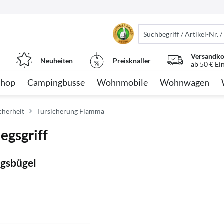
Versandko
r
Neuheiten
Preisknaller
ab 50 € Ei
Shop
Campingbusse
Wohnmobile
Wohnwagen
cherheit
Türsicherung Fiamma
egsgriff
egsbügel