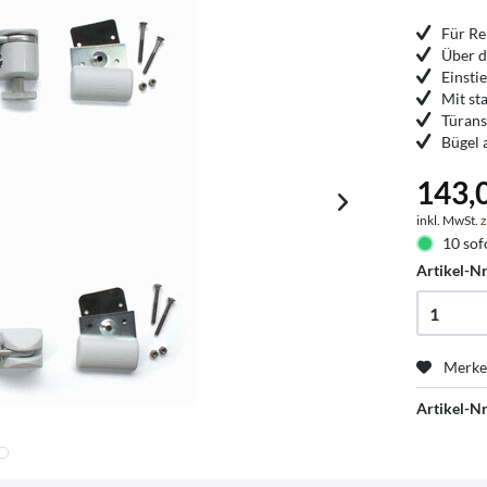
Für Re
Über d
Einsti
Mit st
Türans
Bügel 
143,
inkl. MwSt.
z
10 sof
Artikel-Nr
Merk
Artikel-Nr