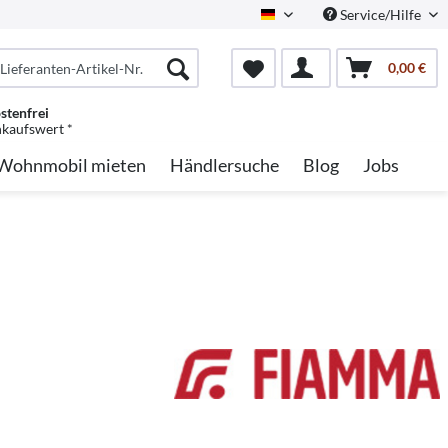
Service/Hilfe
German
0,00 €
stenfrei
nkaufswert *
Wohnmobil mieten
Händlersuche
Blog
Jobs