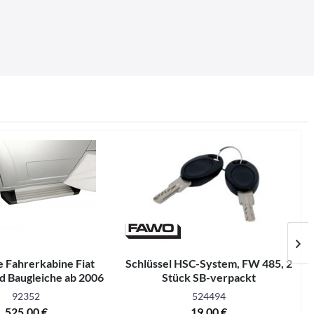
e Fahrerkabine Fiat
Schlüssel HSC-System, FW 485, 2
d Baugleiche ab 2006
Stück SB-verpackt
92352
524494
525,00 €
19,00 €