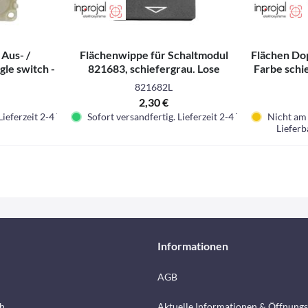
 Aus- /
Flächenwippe für Schaltmodul
Flächen Do
gle switch -
821683, schiefergrau. Lose
Farbe schi
(unverpackt)
821682L
2,30 €
Lieferzeit 2-4 Tage.
Sofort versandfertig. Lieferzeit 2-4 Tage.
Nicht am 
Lieferb
Informationen
AGB
h
Aktuelle Informationen & Öffnungs