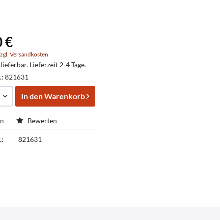
0 €
zgl. Versandkosten
lieferbar. Lieferzeit 2-4 Tage.
.:
821631
In den
Warenkorb
en
Bewerten
.:
821631