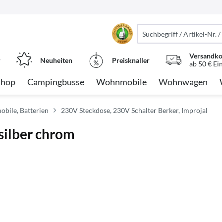
Versandko
r
Neuheiten
Preisknaller
ab 50 € Ei
Shop
Campingbusse
Wohnmobile
Wohnwagen
obile, Batterien
230V Steckdose, 230V Schalter Berker, Improjal
ilber chrom