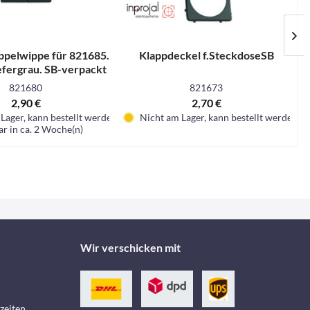
ppelwippe für 821685.
Klappdeckel f.SteckdoseSB
efergrau. SB-verpackt
821680
821673
2,90 €
2,70 €
Lager, kann bestellt werden
Nicht am Lager, kann bestellt werden
ar in ca. 2 Woche(n)
Wir verschicken mit
zeiten