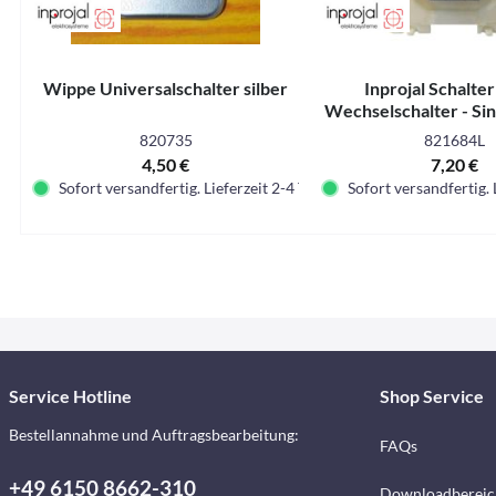
Wippe Universalschalter silber
Inprojal Schalter
Wechselschalter - Sin
Lose
820735
821684L
4,50 €
7,20 €
Sofort versandfertig. Lieferzeit 2-4 Tage.
Sofort versandfertig. 
Service Hotline
Shop Service
Bestellannahme und Auftragsbearbeitung:
FAQs
+49 6150 8662-310
Downloadbereic