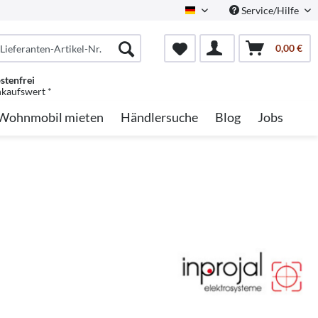
Service/Hilfe
German
0,00 €
stenfrei
nkaufswert *
Wohnmobil mieten
Händlersuche
Blog
Jobs