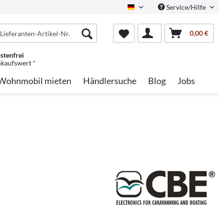
Service/Hilfe
German
0,00 €
stenfrei
nkaufswert *
Wohnmobil mieten
Händlersuche
Blog
Jobs