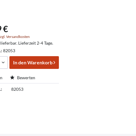
9 €
zgl. Versandkosten
lieferbar. Lieferzeit 2-4 Tage.
.:
82053
In den
Warenkorb
en
Bewerten
.:
82053