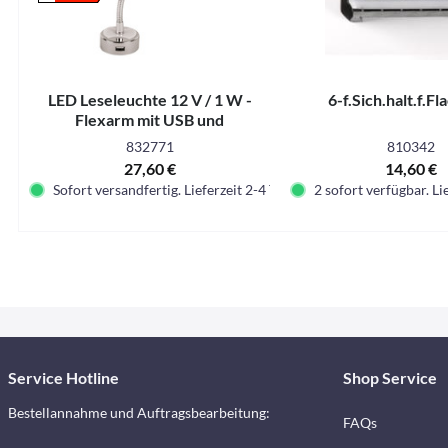
LED Leseleuchte 12 V / 1 W -
6-f.Sich.halt.f.Fl
Flexarm mit USB und
Wippschalter
832771
810342
27,60 €
14,60 €
Sofort versandfertig. Lieferzeit 2-4 Tage.
2 sofort verfügbar. Li
Service Hotline
Shop Service
Bestellannahme und Auftragsbearbeitung:
FAQs