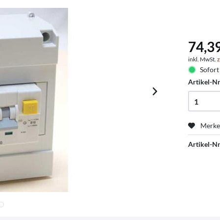
74,3
inkl. MwSt.
z
Sofort 
Artikel-Nr
Merk
Artikel-Nr