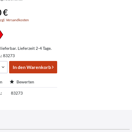
0 €
zgl. Versandkosten
lieferbar. Lieferzeit 2-4 Tage.
.:
83273
In den
Warenkorb
en
Bewerten
.:
83273