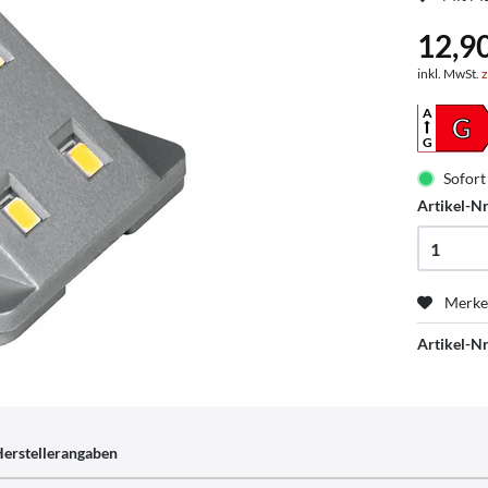
12,9
inkl. MwSt.
z
A
G
G
Sofort 
Artikel-Nr
Merk
Artikel-Nr
erstellerangaben