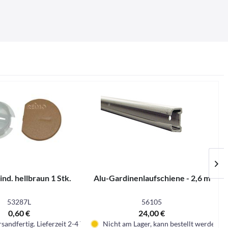
nd. hellbraun 1 Stk.
Alu-Gardinenlaufschiene - 2,6 m
53287L
56105
0,60 €
24,00 €
sandfertig. Lieferzeit 2-4 Tage.
Nicht am Lager, kann bestellt werden