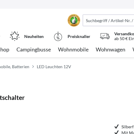
Versandko
r
Neuheiten
Preisknaller
ab 50 € Ei
Shop
Campingbusse
Wohnmobile
Wohnwagen
obile, Batterien
LED Leuchten 12V
tschalter
Silber
Mit Ma