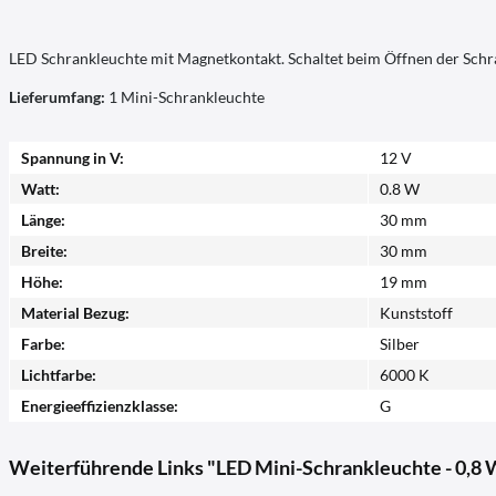
LED Schrankleuchte mit Magnetkontakt. Schaltet beim Öffnen der Schran
Lieferumfang:
1 Mini-Schrankleuchte
Spannung in V:
12 V
Watt:
0.8 W
Länge:
30 mm
Breite:
30 mm
Höhe:
19 mm
Material Bezug:
Kunststoff
Farbe:
Silber
Lichtfarbe:
6000 K
Energieeffizienzklasse:
G
Weiterführende Links "LED Mini-Schrankleuchte - 0,8