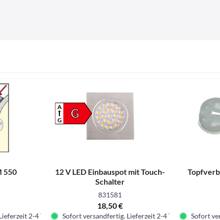
A
G
G
M 550
12 V LED Einbauspot mit Touch-
Topfverbi
Schalter
831581
18,50 €
Lieferzeit 2-4 Tage.
Sofort versandfertig. Lieferzeit 2-4 Tage.
Sofort ver