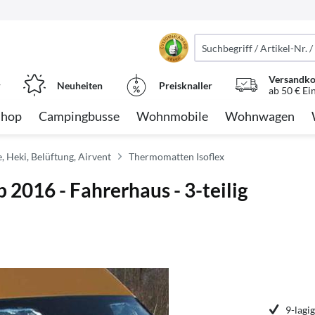
Versandko
r
Neuheiten
Preisknaller
ab 50 € Ei
Shop
Campingbusse
Wohnmobile
Wohnwagen
, Heki, Belüftung, Airvent
Thermomatten Isoflex
2016 - Fahrerhaus - 3-teilig
9-lagi