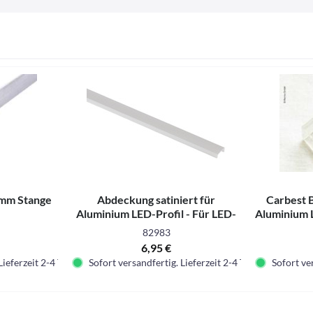
mm Stange
Abdeckung satiniert für
Carbest B
Aluminium LED-Profil - Für LED-
Aluminium L
Bänder
82983
6,95 €
Lieferzeit 2-4 Tage.
Sofort versandfertig. Lieferzeit 2-4 Tage.
Sofort ver