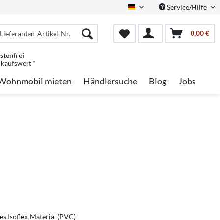
Service/Hilfe
German
0,00 €
stenfrei
nkaufswert *
Wohnmobil mieten
Händlersuche
Blog
Jobs
ges Isoflex-Material (PVC)