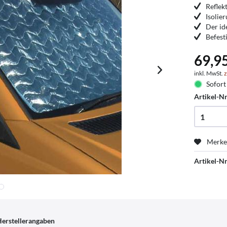
Reflek
Isolie
Der id
Befest
69,9
inkl. MwSt.
z
Sofort 
Artikel-Nr
Merk
Artikel-Nr
erstellerangaben