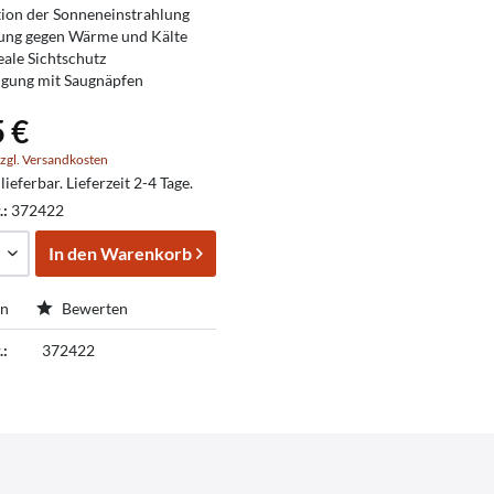
tion der Sonneneinstrahlung
rung gegen Wärme und Kälte
eale Sichtschutz
igung mit Saugnäpfen
5 €
zgl. Versandkosten
lieferbar. Lieferzeit 2-4 Tage.
.:
372422
In den
Warenkorb
en
Bewerten
.:
372422